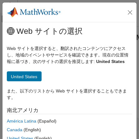
コンテンツへスキップ
MATLAB ヘルプ センター
オフキャンバス ナビゲーション メ
メインコンテンツ
Web サイトの選択
ドキュメンテーションのホーム
com.mathworks.toolbox.javabuilder
アプリケーションのデプロイ
Class
Web サイトを選択すると、翻訳されたコンテンツにアクセス
し、地域のイベントやサービスを確認できます。現在の位置情
MATLAB Compiler SDK
報に基づき、次のサイトの選択を推奨します:
United States
Java Package Integration
Namespace:
com.mathworks.toolbox.javabuilder
Deploy to Java Applications Using MWArray
Data API
United States
Java
class to represent matrix references in
MATLAB
com.mathworks.toolbox.javabuilder.MWMatrixRef
expand all in page
また、以下のリストから Web サイトを選択することもできま
Class
Description
す。
ON THIS PAGE
Declaration
Description
南北アメリカ
Properties
América Latina
(Español)
Methods
public class MWMatrixRef extends MWArray
Canada
(English)
Version History
United States
(English)