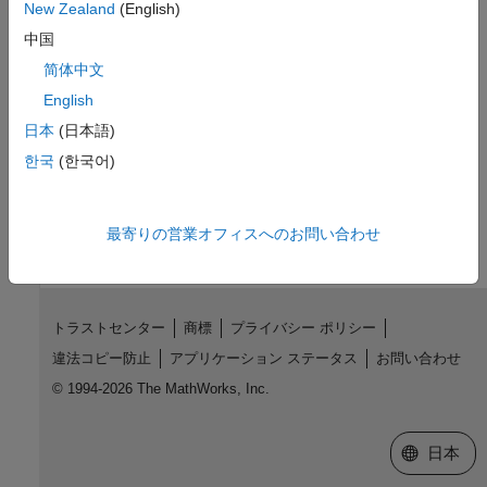
New Zealand
(English)
Inherited Methods
中国
简体中文
Version History
English
Introduced in R2006a
日本
(日本語)
한국
(한국어)
How useful was this information?
最寄りの営業オフィスへのお問い合わせ
トラストセンター
商標
プライバシー ポリシー
違法コピー防止
アプリケーション ステータス
お問い合わせ
© 1994-2026 The MathWorks, Inc.
Web サイ
日本