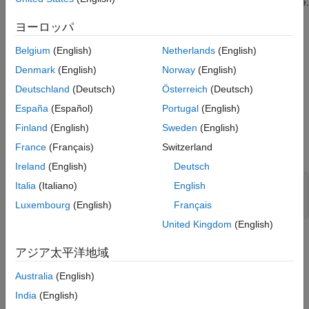
The MWMatrixRef class represents a MATLAB Matrix Reference.
ヨーロッパ
Implemented Interfaces
:
,
,
Disposable
java.io.Serializable
,
java.lang.Cloneable
java.lang.Comparable
Belgium
(English)
Netherlands
(English)
Denmark
(English)
Norway
(English)
Direct Known Subclasses:
MWFunctionHandle
Deutschland
(Deutsch)
Österreich
(Deutsch)
Properties
España
(Español)
Portugal
(English)
Finland
(English)
Sweden
(English)
expand all
France
(Français)
Switzerland
Public Properties
Ireland
(English)
Deutsch
—
Represent an empty array
EMPTY_ARRAY
Italia
(Italiano)
English
public static final MWArray
Luxembourg
(English)
Français
United Kingdom
(English)
Methods
アジア太平洋地域
expand all
Australia
(English)
India
(English)
Public Methods