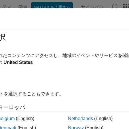
ニティ
学習
サインイン
MATLAB を入手する
ンテーション
例
関数
ブロック
アプリ
ビデオ
択
されたコンテンツにアクセスし、地域のイベントやサービスを
この情報は役に立ちました
:
United States
イトを選択することもできます。
ヨーロッパ
Belgium
(English)
Netherlands
(English)
Denmark
(English)
Norway
(English)