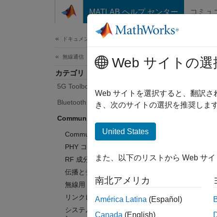
コンテンツへスキップ
MATLAB ヘルプ センター
コミュ
ドキュメ
ドキュメンテーションのホーム
無線通信
Web サイトの選
カテゴリ
5G Toolbox
Web サイトを選択すると、翻訳
Bluetooth Toolbox
き、次のサイトの選択を推奨します
Communications Toolbox
United States
Communications Toolbox 入門
PHY コンポーネント
また、以下のリストから Web サ
RF 成分のモデル化
伝播とチャネル モデル
南北アメリカ
無線用 AI
リンクレベルのシミュレーション
América Latina
(Español)
システムレベルのシミュレーショ
Canada
(English)