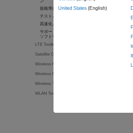
ン
United States
(English)
規格準拠のシステム
テストと計測
高速化と展開
F
サポートされているハードウェア –
ソフトウェア無線機
LTE Toolbox
I
Satellite Communications Toolbox
I
Wireless HDL Toolbox
Wireless Network Toolbox
Wireless Testbench
WLAN Toolbox