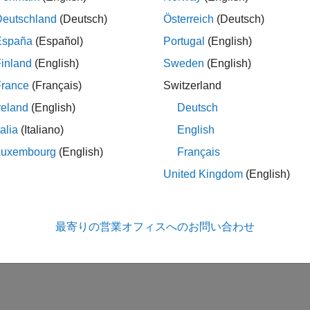
Deutschland
(Deutsch)
Österreich
(Deutsch)
España
(Español)
Portugal
(English)
inland
(English)
Sweden
(English)
France
(Français)
Switzerland
reland
(English)
Deutsch
talia
(Italiano)
English
Luxembourg
(English)
Français
United Kingdom
(English)
最寄りの営業オフィスへのお問い合わせ