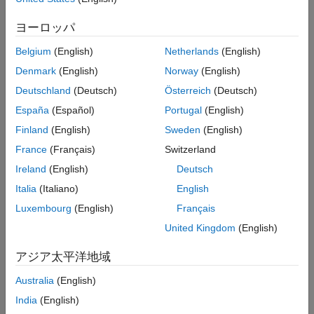
See Also
Settings
ヨーロッパ
| integer from 1024 to 65535
17725
Belgium
(English)
Netherlands
(English)
External mode uses the specified IP port to communicate to the
target hardware.
Denmark
(English)
Norway
(English)
Deutschland
(Deutsch)
Österreich
(Deutsch)
Programmatic Use
España
(Español)
Portugal
(English)
®
You cannot set this parameter from the MATLAB
command
Finland
(English)
Sweden
(English)
line.
France
(Français)
Switzerland
Ireland
(English)
Deutsch
Version History
Italia
(Italiano)
English
Introduced in R2020b
Luxembourg
(English)
Français
See Also
United Kingdom
(English)
Model Configuration Parameters for NVIDIA Hardware Board
アジア太平洋地域
Australia
(English)
How useful was this information?
India
(English)