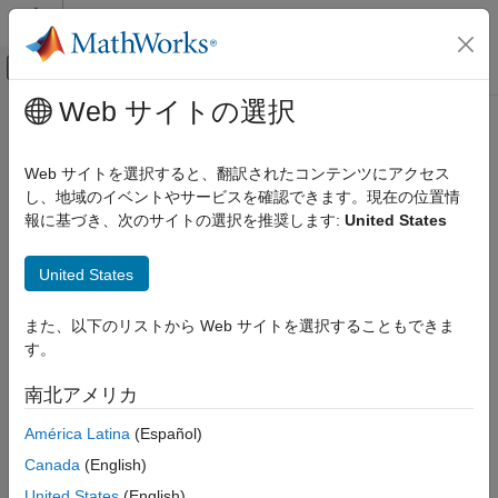
コンテンツへスキップ
MATLAB ヘルプ センター
オフキャンバス ナビゲーション メ
メインコンテンツ
Web サイトの選択
ドキュメンテーションのホーム
Port
コード生成
Web サイトを選択すると、翻訳されたコンテンツにアクセス
Port number on hardware board
し、地域のイベントやサービスを確認できます。現在の位置情
MATLAB Coder
報に基づき、次のサイトの選択を推奨します:
United States
MATLAB Coder Supported Hardware
Model Configuration Pane:
Hardware Implementation
MATLAB Coder Support Package for NVIDIA
Jetson and NVIDIA DRIVE Platforms
United States
Description
Modeling
また、以下のリストから Web サイトを選択することもできま
Add-On Required:
This feature requires the
MATLAB Coder
Port
す。
Support Package for NVIDIA Jetson and NVIDIA DRIVE
ON THIS PAGE
Platforms
add-on.
南北アメリカ
Description
Set the value of the TCP/IP port number, from 1024 to 65535.
Settings
América Latina
(Español)
External mode uses this IP port for communication between the
Programmatic Use
Canada
(English)
target hardware and host computer.
Version History
United States
(English)