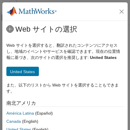
コンテンツへスキップ
MATLAB ヘルプ センター
オフキャンバス ナビゲーション メ
メインコンテンツ
Web サイトの選択
ドキュメンテーションのホーム
Communication interface
コード生成
Web サイトを選択すると、翻訳されたコンテンツにアクセス
Transport layer for external mode to exchange data between
し、地域のイベントやサービスを確認できます。現在の位置情
MATLAB Coder
development computer and hardware
報に基づき、次のサイトの選択を推奨します:
United States
MATLAB Coder Supported Hardware
MATLAB Coder Support Package for NVIDIA
Model Configuration Pane:
Hardware Implementation
Jetson and NVIDIA DRIVE Platforms
United States
Modeling
Description
また、以下のリストから Web サイトを選択することもできま
Communication interface
す。
Add-On Required:
This feature requires the
MATLAB Coder
ON THIS PAGE
Support Package for NVIDIA Jetson and NVIDIA DRIVE
南北アメリカ
Description
Platforms
add-on.
Settings
América Latina
(Español)
The
Communication interface
parameter
specifies the
Programmatic Use
Canada
(English)
transport layer that External mode uses to exchange data
Version History
between the host computer and the target hardware.
United States
(English)