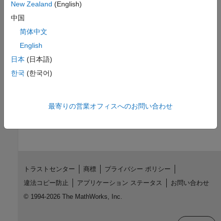
Introduced in R2020b
New Zealand
(English)
中国
See Also
简体中文
Topics
English
Model Configuration Parameters for NVIDIA Hardware Board
日本
(日本語)
Parameter Tuning and Signal Monitoring Using External Mode
한국
(한국어)
(GPU Coder)
How useful was this information?
最寄りの営業オフィスへのお問い合わせ
トラストセンター
商標
プライバシー ポリシー
違法コピー防止
アプリケーション ステータス
お問い合わせ
© 1994-2026 The MathWorks, Inc.