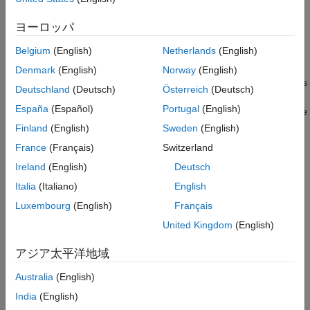
See Also
ヨーロッパ
Settings
Belgium
(English)
Netherlands
(English)
|
XCP on TCP/IP
TCP/IP
XCP on TCP/IP
Denmark
(English)
Norway
(English)
If the
Hardware Board
parameter is set to
, this is
NVIDIA Jetson
Deutschland
(Deutsch)
Österreich
(Deutsch)
the default value. Uses the Universal Measurement and
España
(Español)
Portugal
(English)
Calibration Protocol (XCP) over TCP/IP to run the external mode
simulation.
Finland
(English)
Sweden
(English)
France
(Français)
Switzerland
TCP/IP
Ireland
(English)
Deutsch
If the
Hardware Board
is set to
, this is the default
NVIDIA Drive
value. Uses TCP/IP to run the external mode simulation.
Italia
(Italiano)
English
Luxembourg
(English)
Français
Programmatic Use
United Kingdom
(English)
®
You cannot set this parameter from the MATLAB
command
アジア太平洋地域
line.
Australia
(English)
Version History
India
(English)