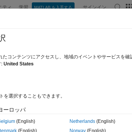
ニティ
学習
サインイン
MATLAB を入手する
ンテーション
例
Polyspace オプション
Polyspace 結果
yTo
択
:
polyspace.Options
されたコンテンツにアクセスし、地域のイベントやサービスを
間:
polyspace
:
United States
yspace オプション オブジェクト間での共通設定のコピー
ージをすべて展開する
イトを選択することもできます。
ヨーロッパ
om.copyTo(optsTo)
Belgium
(English)
Netherlands
(English)
Denmark
(English)
Norway
(English)