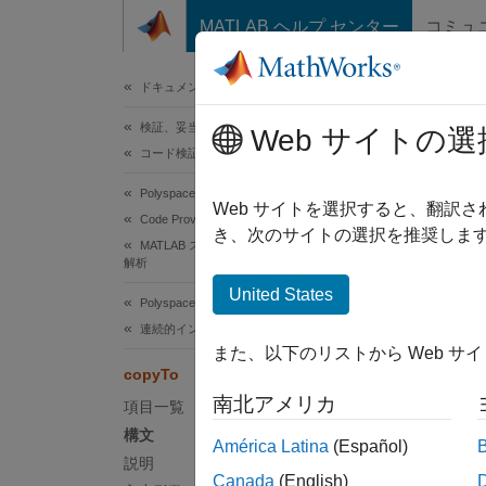
コンテンツへスキップ
MATLAB ヘルプ センター
コミュ
ドキュメ
ドキュメンテーションのホーム
検証、妥当性確認、テスト
cop
Web サイトの選
コード検証
Polyspace Code Prover
クラス
Web サイトを選択すると、翻訳
Code Prover の実行
名前空
き、次のサイトの選択を推奨します
MATLAB スクリプトを使用した Code Prover
解析
Pol
United States
Polyspace Code Prover
連続的インテグレーション
このペ
また、以下のリストから Web サ
構文
copyTo
南北アメリカ
項目一覧
optsFr
構文
América Latina
(Español)
説明
説明
Canada
(English)