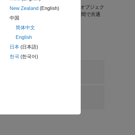
がコピーされます。このオプション オブジェク
New Zealand
(English)
のメソッドでは、2 つのオブジェクト間で共通
中国
简体中文
English
日本
(日本語)
한국
(한국어)
ェクト
オブジェクト
ions
クト