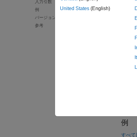
入力引数
optsFro
United States
(English)
例
トは、
バージョン履歴
するプ
参考
F
入力
I
すべて
I
o
p
o
p
例
すべて