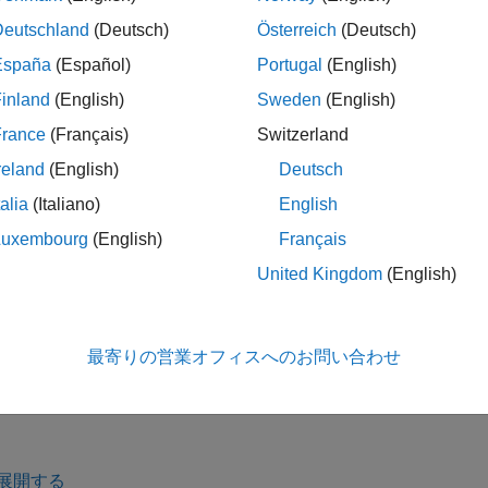
では、
から
に共通オプション
.copyTo(
)
optsFrom
optsTo
m
optsTo
Deutschland
(Deutsch)
Österreich
(Deutsch)
同じ型のオプション オブジェクトである必要はありません。こ
España
(Español)
Portugal
(English)
ロパティのみがコピーされます。
inland
(English)
Sweden
(English)
引数
France
(Français)
Switzerland
reland
(English)
Deutsch
展開する
talia
(Italiano)
English
—
プロパティのコピー元オプション オブジ
ptsFrom
Luxembourg
(English)
Français
または
olyspace.Options
polyspace.ModelLinkOpt
United Kingdom
(English)
—
プロパティのコピー先オプション オブジェ
ptsTo
オブジェクト
olyspace.Options
最寄りの営業オフィスへのお問い合わせ
展開する