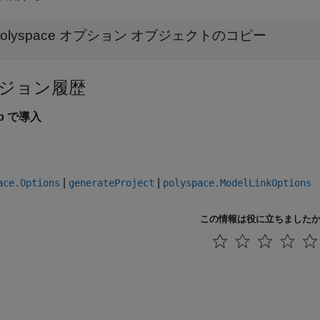
Polyspace オプション オブジェクトのコピー
ジョン履歴
6b で導入
|
|
ace.Options
generateProject
polyspace.ModelLinkOptions
この情報は役に立ちました