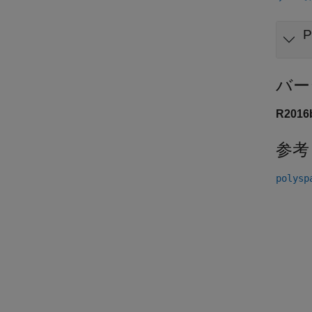
バー
R201
参考
polysp