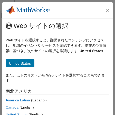
コンテンツへスキップ
MATLAB ヘルプ センター
オフキャンバス ナビゲーション メ
メインコンテンツ
Web サイトの選択
ドキュメンテーションのホーム
-include
検証、妥当性確認、テスト
Web サイトを選択すると、翻訳されたコンテンツにアクセス
コード検証
解析に関係する各 C ファイルにインクルード (
) される
し、地域のイベントやサービスを確認できます。現在の位置情
#include
ファイルの指定
報に基づき、次のサイトの選択を推奨します:
United States
Polyspace Code Prover
構成
説明
United States
ソースとビルド オプションの構成
解析に関係する各 C ファイルによって
されるファイル
#include
-include
また、以下のリストから Web サイトを選択することもできま
を指定します。本ソフトウェアは、解析に使用する前処理後のコ
す。
ードに
ステートメントを入力しますが、オリジナルの
項目一覧
#include
ソース コードは変更しません。
説明
南北アメリカ
設定
オプションの設定
América Latina
(Español)
コマンド ライン情報
以下のいずれかの方法を使用してオプションを設定します。
参考
Canada
(English)
United States
(English)