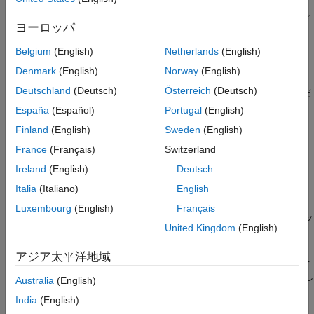
Polyspace Platform
ユーザー インターフェイス (デスクトッ
プ製品のみ): このオプションは、Polyspace Platform ユーザ
ヨーロッパ
ー インターフェイスでは使用できません。代わりに
強制イン
を使用してください。
クルード
Belgium
(English)
Netherlands
(English)
Denmark
(English)
Norway
(English)
コマンド ラインと
オプション ファイル
: オプション
-
Deutschland
(Deutsch)
Österreich
(Deutsch)
を使用します。
コマンド ライン情報
を参照してくだ
include
さい。
España
(Español)
Portugal
(English)
Finland
(English)
Sweden
(English)
このオプションを使用する理由
France
(Français)
Switzerland
すべてのソース ファイルでファイルを
するのには多く
#include
Ireland
(English)
Deutsch
の理由があります。
Italia
(Italiano)
English
たとえば、コンパイル エラーに関するすべての回避方法を 1 つ
Luxembourg
(English)
Français
のヘッダー ファイルにまとめることができます。解析にこのヘッ
United Kingdom
(English)
ダー ファイルを指定するには、このオプションを使用します。
®
Polyspace
が特定のコンパイラ固有のキーワードを認識しない
アジア太平洋地域
ために、コンパイルの問題が発生しているとします。この問題を
回避するには、ヘッダー ファイルでそのキーワードを
し
#define
Australia
(English)
て、このヘッダー ファイルをこのオプションで指定します。
India
(English)