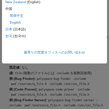
設定
New Zealand
(English)
中国
既定値なし
简体中文
解析に関係するそれぞれのファイルにインクルードされるファイ
English
ル名を指定します。
日本
(日本語)
한국
(한국어)
この場合も、Polyspace は
などの他
#include <include_file.h>
の命令に従って動作します。
コマンド ライン情報
最寄りの営業オフィスへのお問い合わせ
パラメーター:
-include
既定値:
なし
値:
(複数のファイルには
を複数回使用)
file
-include
例 (Bug Finder):
polyspace-bug-finder -include
`pwd`/sources/a_file.h -include /inc/inc_file.h
例 (Code Prover):
polyspace-code-prover -include
`pwd`/sources/a_file.h -include /inc/inc_file.h
例 (Bug Finder Server):
polyspace-bug-finder-server -
include `pwd`/sources/a_file.h -include /inc/inc_file.h