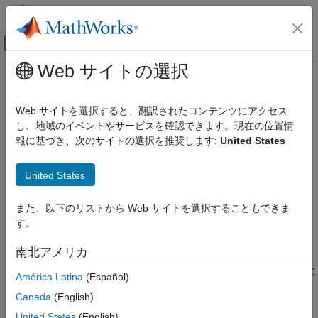
コンテンツへスキップ
MATLAB ヘルプ センター
オフキャンバス ナビゲーション メ
メインコンテンツ
Web サイトの選択
ドキュメンテーションのホーム
Goto ステートメントの数
検証、妥当性確認、テスト
Web サイトを選択すると、翻訳されたコンテンツにアクセス
コード検証
ステートメント数
し、地域のイベントやサービスを確認できます。現在の位置情
goto
報に基づき、次のサイトの選択を推奨します:
United States
Polyspace Bug Finder
このページをすべて展開する
結果のレビューとレポート生成
説明
United States
Polyspace Bug Finder の結果
コード メトリクス
このメトリクスは関数内の
ステートメントの数を測定しま
goto
また、以下のリストから Web サイトを選択することもできま
す。
す。
Goto ステートメントの数
および
ステートメントはカウントされません。
break
continue
項目一覧
南北アメリカ
説明
このメトリクスの推奨上限は 0 です。コードを読みやすくするに
América Latina
(Español)
例
は、コード内での
ステートメントの使用を避けてくださ
goto
メトリクス情報
Canada
(English)
い。
ステートメントの使用を検出するには、
goto
MISRA C:2012
参考
の違反をチェックしてください。
United States
(English)
Rule 15.1