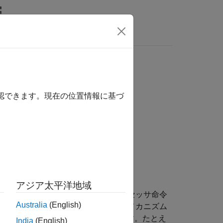
関数
ビデオ
MATLAB Answers
rds.
確認できます。現在の位置情報に基づ
1
rds.
アジア太平洋地域
マクロの定義などの目的で、プリプロセッサ命令
Australia
(English)
リンクに従わず、またスコーピング メカニズム
等の機能に比べて安全性が低くなります。たとえ
India
(English)