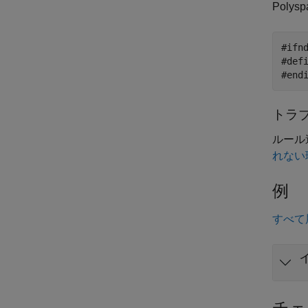
Pol
#ifnd
#defi
#end
トラ
ルール
れない
例
すべて
チェ