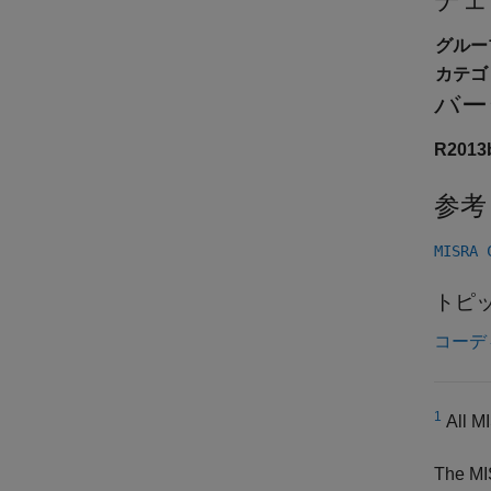
グルー
カテゴ
バー
R201
参考
MISRA
トピ
コーデ
1
All MI
The MI