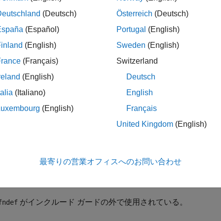
ステートメントを使用して定義される定数は、ローカル 
ine
Deutschland
(Deutsch)
Österreich
(Deutsch)
コープでその値を維持します。スコープごとに定数の定義が異
España
(Español)
Portugal
(English)
サを使用すると、混乱が生じる可能性があります。変数
conste
り安全な代替手段です。
はコンパイル時定数である
constexpr
inland
(English)
Sweden
(English)
France
(Français)
Switzerland
ロセッサ命令がインクルードまたはインクルード ガードに使
reland
(English)
Deutsch
す。代わりにインライン関数、
オブジェクトまたは
const
cons
てください。
talia
(Italiano)
English
Luxembourg
(English)
Français
pace
実装
United Kingdom
(English)
®
いずれかの条件に該当する場合、Polyspace
はインクルード 
。
最寄りの営業オフィスへのお問い合わせ
がインクルード ガードの外で使用されている。このよ
efine
数形式のマクロが定義されます。
がインクルード ガードの外で使用されている。
fndef