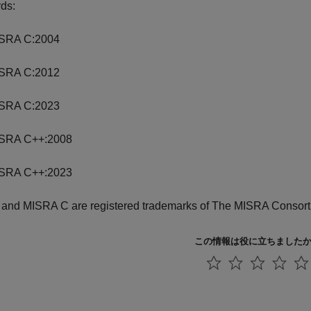
ds:
SRA C:2004
SRA C:2012
SRA C:2023
SRA C++:2008
SRA C++:2023
and MISRA C are registered trademarks of The MISRA Consort
この情報は役に立ちました