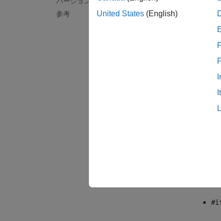
バージョン履歴
ば
#def
United States
(English)
参考
てのス
ロセッ
め、よ
F
プリプ
I
避しま
使用し
I
Polys
以下の
します
#d
関
#i