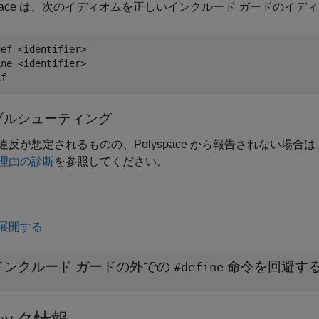
yspace は、次のイディオムを正しいインクルード ガードのイ
ef <identifier>

ne <identifier>

if
ブルシューティング
違反が想定されるものの、Polyspace から報告されない場合は
理由の診断
を参照してください。
展開する
インクルード ガードの外での
命令を回避す
#define
ック情報