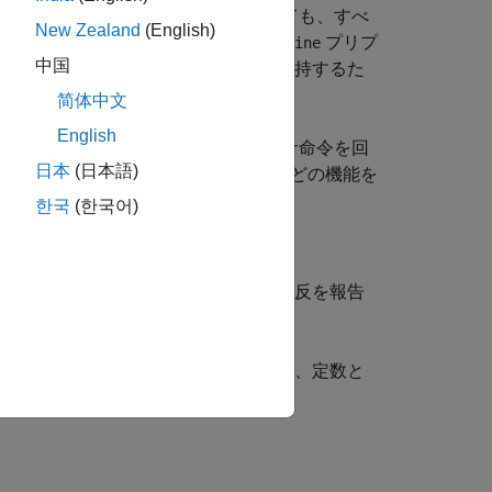
スコープで定義されている場合であっても、すべ
New Zealand
(English)
なる場合、
の代わりに
プリプ
constexpr
#define
中国
は明確に定義されたスコープを維持するた
xpr
ため、効率的です。
简体中文
English
用されていない場合は、プリプロセッサ命令を回
日本
(日本語)
オブジェクト、テンプレートなどの機能を
texpr
한국
(한국어)
ヘッダー ファイルでのこのルールの違反を報告
うな
ステートメントでは一般に、定数と
#define