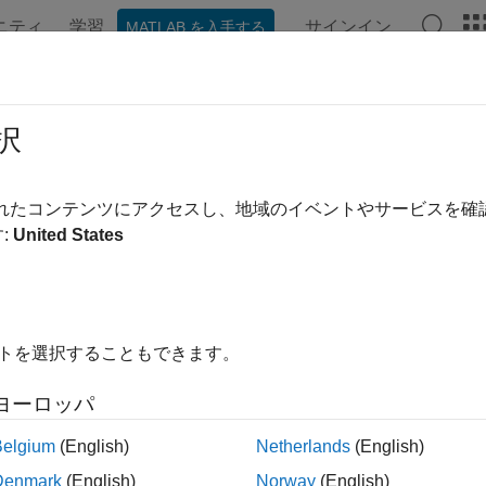
ニティ
学習
サインイン
MATLAB を入手する
ンテーション
例
Polyspace オプション
Polyspace 結果
RA C++:2008 Rule 16-2-1
択
-processor shall only be used for file inclusion and include gua
されたコンテンツにアクセスし、地域のイベントやサービスを
:
United States
ージをすべて展開する
-processor shall only be used for file inclusion and include gua
イトを選択することもできます。
ヨーロッパ
ルードとインクルード ガードの他に、定数または関数形式の
Belgium
(English)
Netherlands
(English)
することがあります。これらのプリプロセッサ命令は一般的な
安全性が欠落しています。プリプロセッサ命令は、C++ の同
Denmark
(English)
Norway
(English)