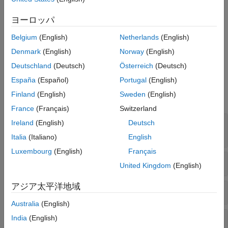
標準ライブラリ メモリ ルーチンの無効な使用
。
バージョン履歴
ヨーロッパ
参考
標準ライブラリ文字列ルーチンの無効な使用
。
Belgium
(English)
Netherlands
(English)
文字列操作で格納先バッファーがオーバーフローしていま
Denmark
(English)
Norway
(English)
す
。
Deutschland
(Deutsch)
Österreich
(Deutsch)
例
España
(Español)
Portugal
(English)
Finland
(English)
Sweden
(English)
すべて展開する
France
(Français)
Switzerland
最大バッファー サイズのチェックがないパス操
Ireland
(English)
Deutsch
作関数を使用しています
Italia
(Italiano)
English
Luxembourg
(English)
Français
標準ライブラリ メモリ ルーチンの無効な使用
United Kingdom
(English)
アジア太平洋地域
標準ライブラリ文字列ルーチンの無効な使用
Australia
(English)
文字列操作で格納先バッファーがオーバーフロ
India
(English)
ーしています