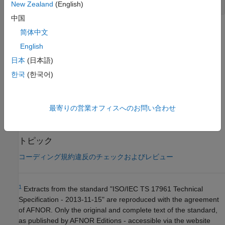
New Zealand
(English)
中国
チェック情報
简体中文
English
決定可能性:
決定不可能
バージョン履歴
日本
(日本語)
한국
(한국어)
R2019a で導入
参考
最寄りの営業オフィスへのお問い合わせ
ISO/IEC TS 17961 をチェック (-iso-17961)
トピック
コーディング規約違反のチェックおよびレビュー
1
Extracts from the standard "ISO/IEC TS 17961 Technical
Specification - 2013-11-15" are reproduced with the agreement
of AFNOR. Only the original and complete text of the standard,
as published by AFNOR Editions - accessible via the website