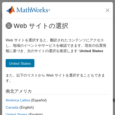
コンテンツへスキップ
MATLAB ヘルプ センター
オフキャンバス ナビゲーション メ
メインコンテンツ
Web サイトの選択
ドキュメンテーションのホーム
ISO/IEC TS 17961 [libptr]
検証、妥当性確認、テスト
Web サイトを選択すると、翻訳されたコンテンツにアクセス
コード検証
Forming invalid pointers by library function
し、地域のイベントやサービスを確認できます。現在の位置情
報に基づき、次のサイトの選択を推奨します:
United States
Polyspace Bug Finder
このページをすべて展開する
結果のレビューとレポート生成
説明
United States
Polyspace Bug Finder の結果
1
コーディング規約
ライブラリ関数による無効なポインターの形成。
また、以下のリストから Web サイトを選択することもできま
ISO/IEC TS 17961 ルール
す。
Polyspace 実装
ISO/IEC TS 17961 [libptr]
このチェッカーは以下の問題をチェックします。
南北アメリカ
項目一覧
América Latina
(Español)
最大バッファー サイズのチェックがないパス操作関数を使用
説明
しています
。
例
Canada
(English)
チェック情報
United States
(English)