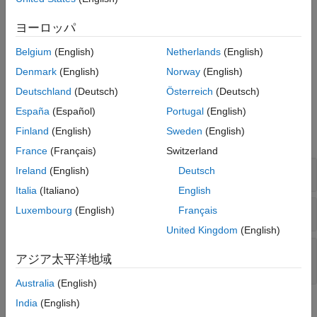
バージョン履歴
= (代入) 演算子の無効な使用
ヨーロッパ
参考
== (等号) 演算子の無効な使用
Belgium
(English)
Netherlands
(English)
Denmark
(English)
Norway
(English)
ビット演算子と boolean 形式のオペランドの使用
Deutschland
(Deutsch)
Österreich
(Deutsch)
例
España
(Español)
Portugal
(English)
Finland
(English)
Sweden
(English)
すべて展開する
France
(Français)
Switzerland
= (代入) 演算子の無効な使用
Ireland
(English)
Deutsch
Italia
(Italiano)
English
== (等号) 演算子の無効な使用
Luxembourg
(English)
Français
United Kingdom
(English)
ビット演算子と boolean 形式のオペランドの使
アジア太平洋地域
用
Australia
(English)
India
(English)
チェック情報