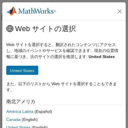
コンテンツへスキップ
MATLAB ヘルプ センター
オフキャンバス ナビゲーション メ
メインコンテンツ
Web サイトの選択
ドキュメンテーションのホーム
このページの内容は最新ではありません。最新版の英語を参照す
るには、ここをクリックします。
検証、妥当性確認、テスト
Web サイトを選択すると、翻訳されたコンテンツにアクセス
コード検証
し、地域のイベントやサービスを確認できます。現在の位置情
CWE Rule 480
報に基づき、次のサイトの選択を推奨します:
United States
Polyspace Bug Finder
結果のレビューとレポート生成
Use of Incorrect Operator
United States
Polyspace Bug Finder の結果
R2023a 以降
コーディング規約
このページをすべて展開する
また、以下のリストから Web サイトを選択することもできま
共通脆弱性タイプ一覧 (CWE)
説明
す。
The programmer accidentally uses the wrong operator, which
CWE Rule 480
南北アメリカ
changes the application logic in security-relevant ways.
項目一覧
América Latina
(Español)
説明
Polyspace
実装
例
Canada
(English)
ルール チェッカーは以下の問題をチェックします。
チェック情報
United States
(English)