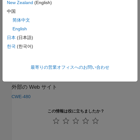
New Zealand
(English)
カテゴリ:
Behavioral Problems
中国
バージョン履歴
简体中文
R2023a で導入
English
日本
(日本語)
参考
한국
(한국어)
CWE チェック (-cwe)
トピック
最寄りの営業オフィスへのお問い合わせ
コーディング規約違反のチェックおよびレビュー
外部の Web サイト
CWE-480
この情報は役に立ちましたか？