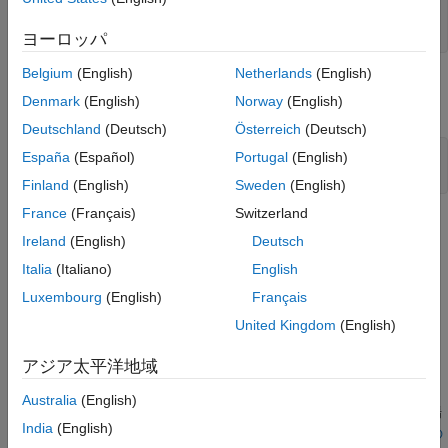
バージョン履歴
enum E: std::int32_t { E0, E1};

std::int32_t E0;
ヨーロッパ
参考
Belgium
(English)
Netherlands
(English)
enum 型をスコープすることで、そのような競合を回避できま
Denmark
(English)
Norway
(English)
す。次に例を示します。
Deutschland
(Deutsch)
Österreich
(Deutsch)
España
(Español)
Portugal
(English)
enum class E: std::int32_t { E0, E1};

std::int32_t E0;
Finland
(English)
Sweden
(English)
France
(Français)
Switzerland
また、enum 型をスコープすることで、列挙値が他の型に暗黙的
Ireland
(English)
Deutsch
に変換されないようにもします。
Italia
(Italiano)
English
Polyspace
実装
Luxembourg
(English)
Français
®
Polyspace
は、コード内のスコープされない enum 型に対して
United Kingdom
(English)
違反を報告します。
アジア太平洋地域
トラブルシューティング
Australia
(English)
ルール違反が想定されるものの、Polyspace から報告されない場
India
(English)
合は、
コーディング規約違反が想定どおりに表示されない理由の