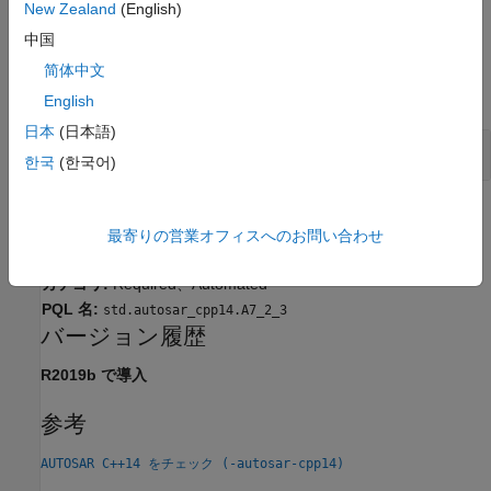
診断
を参照してください。
New Zealand
(English)
中国
例
简体中文
すべて展開する
English
日本
(日本語)
スコープされない enum 型
한국
(한국어)
チェック情報
最寄りの営業オフィスへのお問い合わせ
グループ:
宣言
カテゴリ:
Required、Automated
PQL 名:
std.autosar_cpp14.A7_2_3
バージョン履歴
R2019b で導入
参考
AUTOSAR C++14 をチェック (-autosar-cpp14)