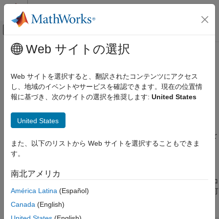
コンテンツへスキップ
MATLAB ヘルプ センター
オフキャンバス ナビゲーション メ
メインコンテンツ
Web サイトの選択
ドキュメンテーションのホーム
AUTOSAR C++14 Rule A7-2-3
検証、妥当性確認、テスト
Web サイトを選択すると、翻訳されたコンテンツにアクセス
コード検証
Enumerations shall be declared as scoped enum classes
し、地域のイベントやサービスを確認できます。現在の位置情
報に基づき、次のサイトの選択を推奨します:
United States
Polyspace Bug Finder
このページをすべて展開する
結果のレビューとレポート生成
説明
United States
Polyspace Bug Finder の結果
コーディング規約
列挙型はスコープされた enum 型クラスとして宣言されるものと
また、以下のリストから Web サイトを選択することもできま
します。
AUTOSAR C++14 ルール
す。
根拠
AUTOSAR C++14 Rule A7-2-3
南北アメリカ
項目一覧
スコープされない enum 型の列挙値は、その enum 型と同じスコ
América Latina
(Español)
ープ内の他の識別子と競合し、コンパイル エラーを引き起こす可
説明
能性があります。次に例を示します。
例
Canada
(English)
チェック情報
United States
(English)