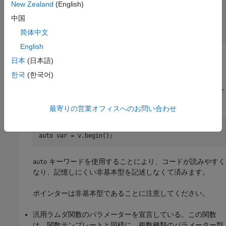
New Zealand
(English)
int foo(){

  auto var=myfunc();

中国
  return var;

简体中文
}
English
非基本型初期化子を使用して初期化する変数を宣言してい
日本
(日本語)
る。
が false である場合、
std::is_fundatmental<T>::value
한국
(한국어)
型は非基本型です。基本型の一覧については、
基本型
を参
T
照してください。たとえば、以下のコード スニペットの
var
の型は
です。
std::vector<int>::iterator
最寄りの営業オフィスへのお問い合わせ
std::vector<int> v = { 1, 2, 3};

auto var = v.begin();
キーワードを使用することにより、コードが読みやすく
auto
なり、記憶しにくい非基本型を記述しなくて済みます。
ポインターは非基本型であることに注意してください。
汎用ラムダ関数のパラメーターを宣言している。この関数
は、関数テンプレートと同様に、複数種類のパラメーター型