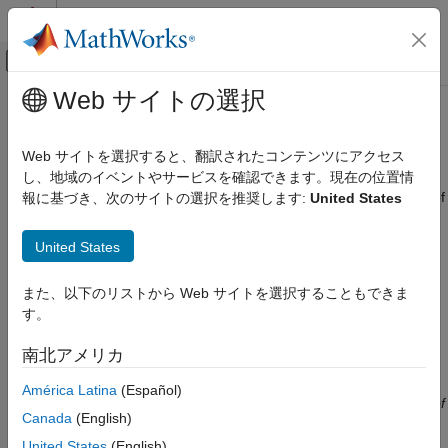
コンテンツへスキップ
MATLAB ヘルプ センター
オフキャンバス ナビゲーション メ
メインコンテンツ
Web サイトの選択
ドキュメンテーションのホーム
AUTOSAR C++14 Rule A7-1-5
検証、妥当性確認、テスト
Web サイトを選択すると、翻訳されたコンテンツにアクセス
コード検証
The auto specifier shall not be used apart from following cases:
し、地域のイベントやサービスを確認できます。現在の位置情
(1) to declare that a variable has the same type as return type of
報に基づき、次のサイトの選択を推奨します:
United States
Polyspace Bug Finder
a function call, (2) to declare that a variable has the same type
結果のレビューとレポート生成
as initializer of non-fundamental type, (3) to declare parameters
United States
Polyspace Bug Finder の結果
of a generic lambda expression, (4) to declare a function
コーディング規約
template using trailing return type syntax
また、以下のリストから Web サイトを選択することもできま
AUTOSAR C++14 ルール
す。
このページをすべて展開する
AUTOSAR C++14 Rule A7-1-5
説明
南北アメリカ
項目一覧
The auto specifier shall not be used apart from following cases:
América Latina
(Español)
説明
(1) to declare that a variable has the same type as return type of
例
Canada
(English)
a function call, (2) to declare that a variable has the same type
チェック情報
as initializer of non-fundamental type, (3) to declare parameters
United States
(English)