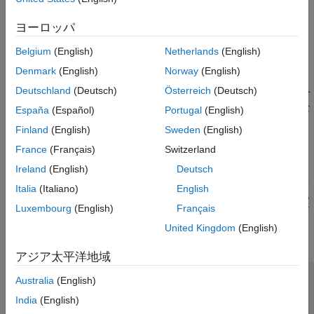
バージョン履歴
of a generic lambda expression, (4) to declare a function
ヨーロッパ
template using trailing return type syntax.
参考
Belgium
(English)
Netherlands
(English)
根拠
Denmark
(English)
Norway
(English)
変数宣言で
型指定子を使用すると、変数の型はコンパイラ
auto
Deutschland
(Deutsch)
Österreich
(Deutsch)
によって推定されます。コードを読む開発者は、型の推定が自分
の想定と異なると混乱する可能性があります。型の推定に必要な
España
(Español)
Portugal
(English)
情報はコードの別の部分にある可能性があります。
Finland
(English)
Sweden
(English)
France
(Français)
Switzerland
このルールでは、次の場合に
指定子の使用を許可します。
auto
Ireland
(English)
Deutsch
関数呼び出しで初期化される変数を宣言している。これによ
Italia
(Italiano)
English
り型の繰り返しが避けられ、関数の戻り値の型を変更しても
Luxembourg
(English)
Français
想定外の変換は絶対に生じません。たとえば、以下のコード
スニペットでは変数
は
の戻り値の型と同じ型
var
myfunc()
United Kingdom
(English)
です。
アジア太平洋地域
#include<cstdint>

Australia
(English)
India
(English)
int32_t myfunc();
