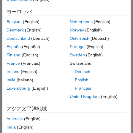
To execute all the scenarios in your test plan, on the
Composer
ヨーロッパ
tab, in the
Operate
section, click
Run Test Plan
.
Belgium
(English)
Netherlands
(English)
The simulations take time to complete. If you have the Parallel
Denmark
(English)
Norway
(English)
Computing Toolbox™ installed and enable the
Automatically
Deutschland
(Deutsch)
Österreich
(Deutsch)
create a parallel pool (if one doesn't already exist) when
parallel keywords (e.g. parfor) are executed
option, the test
España
(Español)
Portugal
(English)
®
plan scenarios run in parallel. View progress in the MATLAB
Finland
(English)
Sweden
(English)
Command Window.
France
(Français)
Switzerland
See Also
Ireland
(English)
Deutsch
Italia
(Italiano)
English
Virtual Vehicle Composer
Luxembourg
(English)
Français
Topics
United Kingdom
(English)
Get Started with Virtual Vehicle Composer
アジア太平洋地域
Build and Operate Virtual Vehicle
Australia
(English)
Virtual Vehicle Concepts and Terminology
India
(English)