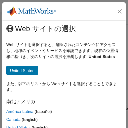
コンテンツへスキップ
MATLAB ヘルプ センター
オフキャンバス ナビゲーション メ
メインコンテンツ
Web サイトの選択
ドキュメンテーションのホーム
Operate Virtual Vehicle
Automotive
Web サイトを選択すると、翻訳されたコンテンツにアクセス
し、地域のイベントやサービスを確認できます。現在の位置情
Powertrain Blockset
Step 6 of 7 in
Get Started with Virtual Vehicle Composer
報に基づき、次のサイトの選択を推奨します:
United States
Virtual Vehicles
5
Operate Virtual Vehicle
United States
6
ON THIS PAGE
また、以下のリストから Web サイトを選択することもできま
7
See Also
す。
南北アメリカ
Use the
Virtual Vehicle Composer
to operate your virtual vehicle.
The simulations run your vehicle model through the test plan that
América Latina
(Español)
you specify, which in this example is a battery-electric vehicle
Canada
(English)
(EV) executing an
drive cycle.
FTP75
United States
(English)