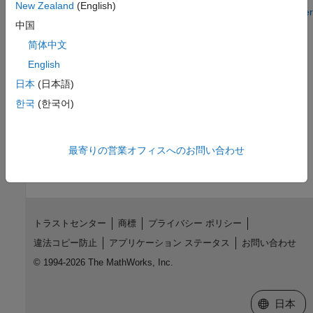
New Zealand
(English)
Step 6 of 7 in
Get Started with Virtual Vehicle Composer
中国
5
简体中文
6
English
7
日本
(日本語)
한국
(한국어)
How useful was this information?
最寄りの営業オフィスへのお問い合わせ
トラストセンター
商標
プライバシー ポリシー
違法コピー防止
アプリケーション ステータス
お問い合わせ
© 1994-2026 The MathWorks, Inc.
Web サイ
日本