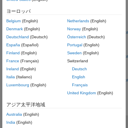
Featured Examples
ヨーロッパ
Cocktail Party Source Separation Using Deep Learning
Networks
Belgium
(English)
Netherlands
(English)
Isolate a speech signal using a deep learning network.
Denmark
(English)
Norway
(English)
Open Live Script
Deutschland
(Deutsch)
Österreich
(Deutsch)
Train End-to-End Speaker Separation Model
España
(Español)
Portugal
(English)
Use an end-to-end deep learning network for speaker-
independent speech separation.
Finland
(English)
Sweden
(English)
Open Live Script
France
(Français)
Switzerland
Compare Speaker Separation Models
Ireland
(English)
Deutsch
Compare the performance, size, and speed of multiple deep
learning speaker separation models.
Italia
(Italiano)
English
Open Live Script
Luxembourg
(English)
Français
How useful was this information?
United Kingdom
(English)
アジア太平洋地域
Australia
(English)
India
(English)
トラストセンター
商標
プライバシー ポリシー