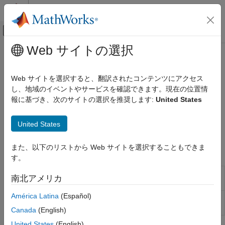
コンテンツへスキップ
MATLAB ヘルプ センター
オフキャンバス ナビゲーション メ
メインコンテンツ
Web サイトの選択
ドキュメンテーションのホーム
Source Separation
Signal Processing
Web サイトを選択すると、翻訳されたコンテンツにアクセス
Separate mixed audio signals into individual sources
し、地域のイベントやサービスを確認できます。現在の位置情
Audio Toolbox
Audio signals often contain sounds, such as speech, from
報に基づき、次のサイトの選択を推奨します:
United States
AI for Audio
multiple different sources. These examples illustrate how you
Applications
can separate mixed signals into their individual sources using
United States
カテゴリ
deep learning.
Speech Recognition
また、以下のリストから Web サイトを選択することもできま
Functions
Speech Enhancement
す。
Speaker Recognition and Diarization
Separate signal by speakers
separateSpeakers
南北アメリカ
Sound Classification
(Since R2023b)
Machine Health Monitoring
América Latina
(Español)
Permutation invariant SI-SNR
permutationInvariantSISNR
Source Separation
(Since R2024b)
Canada
(English)
3-D Audio
United States
(English)