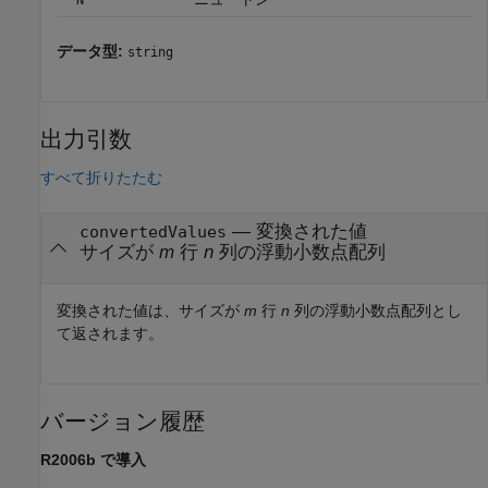
'N'
データ型:
string
出力引数
すべて折りたたむ
— 変換された値
convertedValues
サイズが
m
行
n
列の浮動小数点配列
変換された値は、サイズが
m
行
n
列の浮動小数点配列とし
て返されます。
バージョン履歴
R2006b で導入