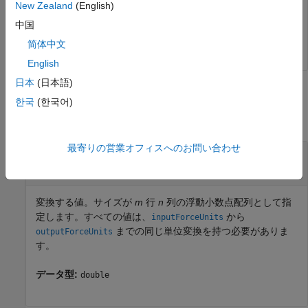
New Zealand
(English)
  533.7866    4.4482   22.2411

中国
简体中文
English
日本
(日本語)
入力引数
한국
(한국어)
すべて折りたたむ
最寄りの営業オフィスへのお問い合わせ
—
変換する値
valuesToConvert
サイズが
m
行
n
列の浮動小数点配列
変換する値。サイズが
m
行
n
列の浮動小数点配列として指
定します。すべての値は、
から
inputForceUnits
までの同じ単位変換を持つ必要がありま
outputForceUnits
す。
データ型:
double