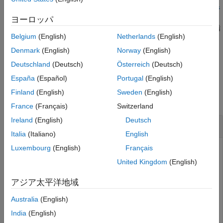
convforce(
,
,
参考
valuesToConvert
inputForceUnits
outputForceUnits
は、指定された入力力単位から指定された出力力単位への変換
)
ヨーロッパ
係数を計算します。次に、関数は変換係数を入力に適用して、指
Belgium
(English)
Netherlands
(English)
定された単位で出力を生成します。
Denmark
(English)
Norway
(English)
例
Deutschland
(Deutsch)
Österreich
(Deutsch)
España
(Español)
Portugal
(English)
例
Finland
(English)
Sweden
(English)
すべて折りたたむ
France
(Français)
Switzerland
Ireland
(English)
Deutsch
力を変換する
Italia
(Italiano)
English
Luxembourg
(English)
Français
United Kingdom
(English)
3 つの力をポンド力からニュートン力に変換します。
アジア太平洋地域
a = convforce([120 1 5],
'lbf'
,
'N'
)
Australia
(English)
India
(English)
a = 
1×3