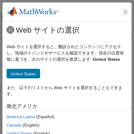
コンテンツへスキップ
MATLAB ヘルプ センター
オフキャンバス ナビゲーション メ
メインコンテンツ
Web サイトの選択
ドキュメンテーションのホーム
このページは機械翻訳を使用して翻訳されました。最新版の英語
を参照するには、ここをクリックします。
航空宇宙、防衛
Web サイトを選択すると、翻訳されたコンテンツにアクセス
し、地域のイベントやサービスを確認できます。現在の位置情
convforce
Aerospace Toolbox
報に基づき、次のサイトの選択を推奨します:
United States
標準ワークフロー手順
物理単位と時間単位の変換
力の単位から指定された力の単位に変換する
United States
convforce
ページ内をすべて折りたたむ
また、以下のリストから Web サイトを選択することもできま
項目一覧
構文
す。
構文
convertedValues =
説明
南北アメリカ
convforce(valuesToConvert,inputForceUnits,outputForceUnits
例
)
América Latina
(Español)
入力引数
説明
出力引数
Canada
(English)
バージョン履歴
=
convertedValues
United States
(English)