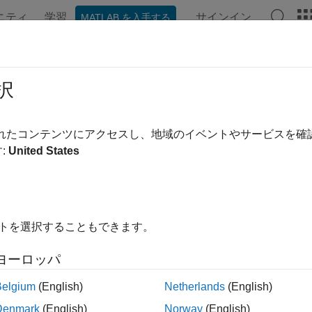
ニティ
学習
サインイン
MATLAB を入手する
ンテーション
例
関数
ブロック
シーン
ビデオ
択
ージは機械翻訳を使用して翻訳されました。最新版の英語を参
体コンポーネント
されたコンテンツにアクセスし、地域のイベントやサービスを
:
United States
ットモデル、推進力、アクチュエータを使用したモデルコンポ
ムの機体コンポーネントを構築します。
イロット モデル ライブラリのブロックを使用して、パイロット ク
イトを選択することもできます。
実装します。
ヨーロッパ
進ライブラリのブロックを使用して、ターボファン エンジン
ナミクスを実装します。
Belgium
(English)
Netherlands
(English)
Denmark
(English)
Norway
(English)