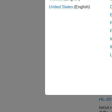
ア
United States
(English)
カテ
F
アクチ
飽和と
パイロ
I
パイロ
I
推進
エンジ
注目
軽量
軽量航
HL-2
NASA 