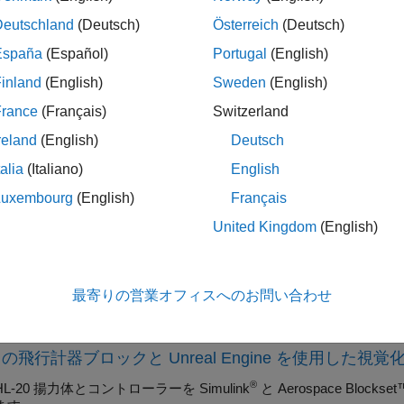
クチュエータ ライブラリのブロックを使用して、アクチュエ
Deutschland
(Deutsch)
Österreich
(Deutsch)
ゴリ
España
(Español)
Portugal
(English)
inland
(English)
Sweden
(English)
ュエーター
速度制限を持つ線形および非線形アクチュエータを表す
France
(Français)
Switzerland
ットモデル
reland
(English)
Deutsch
ットモデルの実装
talia
(Italiano)
English
Luxembourg
(English)
Français
ンコンポーネント、システム、ローター、コントローラーをシ
United Kingdom
(English)
の例
航空機設計
最寄りの営業オフィスへのお問い合わせ
空機の設計を使用して、航空機設計の技術的およびプロセス的な課
0 の飛行計器ブロックと Unreal Engine を使用した視覚
®
HL-20 揚力体とコントローラーを Simulink
と Aerospace Bloc