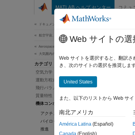
コンテンツへスキップ
MATLAB ヘルプ センター
コミュ
ドキュメ
ドキュメンテーションのホーム
航空宇宙、防衛
Web サイトの選
このペ
Aerospace Blockset
機
大気圏内の飛行
Web サイトを選択すると、翻訳
カテゴリ
き、次のサイトの選択を推奨します
空気力学
パイロ
システ
運動方程式
United States
飛行パラメーター
パ
質量特性
また、以下のリストから Web サ
を
機体コンポーネント
南北アメリカ
アクチュエーター
推
パイロットモデル
イ
América Latina
(Español)
推進
Canada
(English)