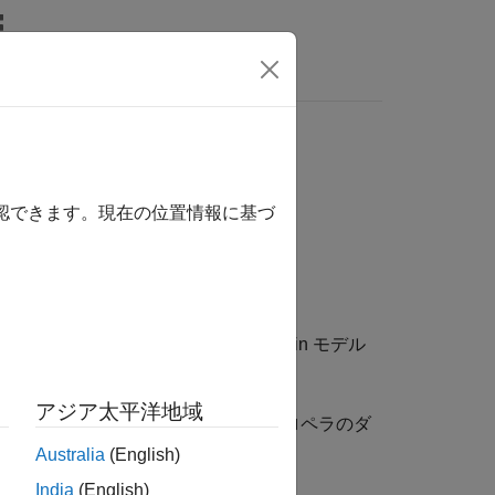
MATLAB Answers
照するには、ここをクリックします。
確認できます。現在の位置情報に基づ
ーネント
ロスオーバー、精度、および Tustin モデル
アジア太平洋地域
システム、ローター、およびマルチプロペラのダ
Australia
(English)
India
(English)