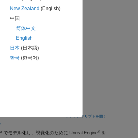
ータを実装します。
New Zealand
(English)
中国
简体中文
English
日本
(日本語)
한국
(한국어)
ミュレートする
題に対処します。
ライブ スクリプトを開く
化
®
kset™ でモデル化し、視覚化のために Unreal Engine
を