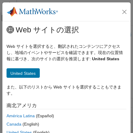
コンテンツへスキップ
MATLAB ヘルプ センター
オフキャンバス ナビゲーション メ
メインコンテンツ
Web サイトの選択
ドキュメンテーションのホーム
このページは機械翻訳を使用して翻訳されました。最新版の英語
を参照するには、ここをクリックします。
航空宇宙、防衛
Web サイトを選択すると、翻訳されたコンテンツにアクセス
し、地域のイベントやサービスを確認できます。現在の位置情
ナビゲーション
Aerospace Blockset
報に基づき、次のサイトの選択を推奨します:
United States
誘導、航法、制御 (GNC)
カテゴリ
加速度、角速度、慣性の3軸測定を実装
United States
加速度、角速度、慣性の3軸測定を実装
ガイダンス
ナビゲーション
また、以下のリストから Web サイトを選択することもできま
ブロック
コントロール
す。
アクチュエーター
Three-axis Accelerometer
3軸加速度計を実装する
南北アメリカ
パイロットモデル
Three-axis Gyroscope
3軸ジャイロスコープを実装す
飛行制御解析
América Latina
(Español)
る
飛行パラメーター
Canada
(English)
Three-axis Inertial
3軸慣性計測ユニット（IMU）
Measurement Unit
を実装する
United States
(English)