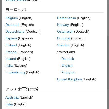
ヨーロッパ
この情報は役に立ちましたか？
Belgium
(English)
Netherlands
(English)
Denmark
(English)
Norway
(English)
Deutschland
(Deutsch)
Österreich
(Deutsch)
España
(Español)
Portugal
(English)
トラストセンター
商標
プライバシー ポリシー
Finland
(English)
Sweden
(English)
違法コピー防止
アプリケーション ステータス
お問い合わせ
France
(Français)
Switzerland
© 1994-2026 The MathWorks, Inc.
Ireland
(English)
Deutsch
Italia
(Italiano)
English
Luxembourg
(English)
Français
Web サイ
日本
United Kingdom
(English)
アジア太平洋地域
Australia
(English)
India
(English)