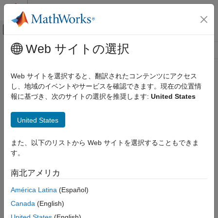
コンテンツへスキップ
MATLAB ヘルプ センター
オフキャンバス ナビゲーション メ
メインコンテンツ
Web サイトの選択
リソース
ソース
Web サイトを選択すると、翻訳されたコンテンツにアクセス
し、地域のイベントやサービスを確認できます。現在の位置情
ステータス
報に基づき、次のサイトの選択を推奨します:
United States
United States
また、以下のリストから Web サイトを選択することもできま
す。
南北アメリカ
América Latina
(Español)
Canada
(English)
United States
(English)