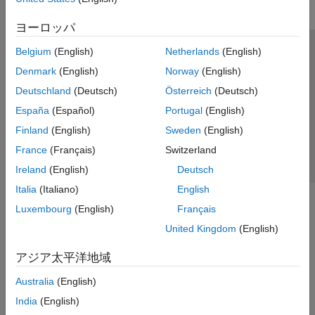
ヨーロッパ
Belgium
(English)
Netherlands
(English)
トラストセンター
商標
プライバシー ポリシー
Denmark
(English)
Norway
(English)
違法コピー防止
アプリケーション ステータス
お問い合わせ
Deutschland
(Deutsch)
Österreich
(Deutsch)
© 1994-2026 The MathWorks, Inc.
España
(Español)
Portugal
(English)
Finland
(English)
Sweden
(English)
Web サイ
日本
France
(Français)
Switzerland
Ireland
(English)
Deutsch
Italia
(Italiano)
English
Luxembourg
(English)
Français
United Kingdom
(English)
アジア太平洋地域
Australia
(English)
India
(English)