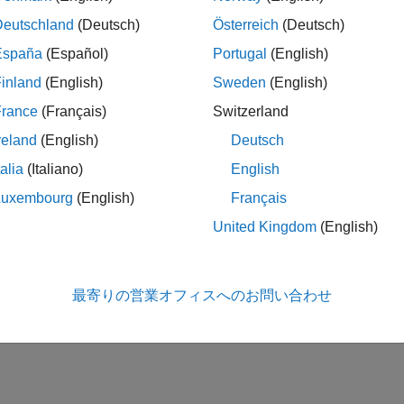
Deutschland
(Deutsch)
Österreich
(Deutsch)
España
(Español)
Portugal
(English)
inland
(English)
Sweden
(English)
France
(Français)
Switzerland
reland
(English)
Deutsch
talia
(Italiano)
English
Luxembourg
(English)
Français
United Kingdom
(English)
最寄りの営業オフィスへのお問い合わせ