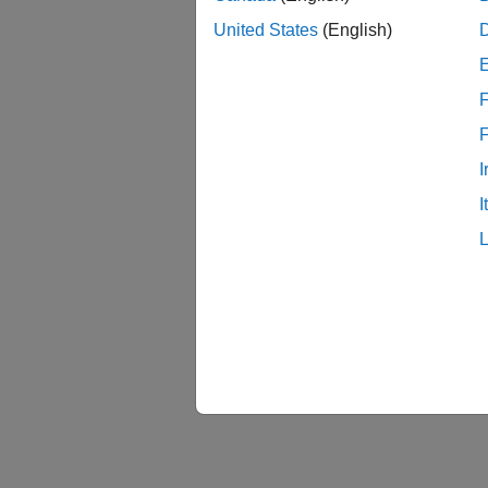
United States
(English)
F
I
I