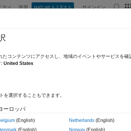
ニティ
学習
サインイン
MATLAB を入手する
択
されたコンテンツにアクセスし、地域のイベントやサービスを
:
United States
イトを選択することもできます。
ヨーロッパ
Belgium
(English)
Netherlands
(English)
Denmark
(English)
Norway
(English)