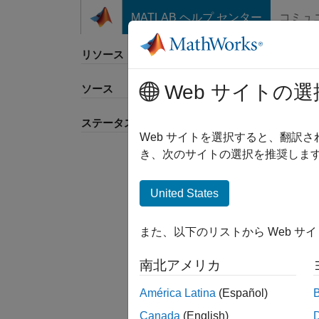
コンテンツへスキップ
MATLAB ヘルプ センター
コミュ
リソース
Web サイトの選
ソース
ステータス
Web サイトを選択すると、翻訳
き、次のサイトの選択を推奨します
United States
また、以下のリストから Web サ
南北アメリカ
América Latina
(Español)
Canada
(English)