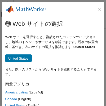
コンテンツへスキップ
MATLAB ヘルプ センター
オフキャンバス ナビゲーション メ
メインコンテンツ
Web サイトの選択
リソース
ソース
Web サイトを選択すると、翻訳されたコンテンツにアクセス
し、地域のイベントやサービスを確認できます。現在の位置情
ステータス
報に基づき、次のサイトの選択を推奨します:
United States
United States
また、以下のリストから Web サイトを選択することもできま
す。
南北アメリカ
América Latina
(Español)
Canada
(English)
United States
(English)