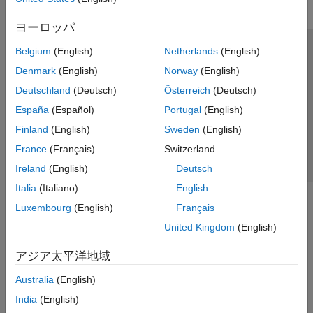
ヨーロッパ
Belgium
(English)
Netherlands
(English)
トラストセンター
商標
プライバシー ポリシー
Denmark
(English)
Norway
(English)
違法コピー防止
アプリケーション ステータス
お問い合わせ
Deutschland
(Deutsch)
Österreich
(Deutsch)
© 1994-2026 The MathWorks, Inc.
España
(Español)
Portugal
(English)
Finland
(English)
Sweden
(English)
Web サイ
日本
France
(Français)
Switzerland
Ireland
(English)
Deutsch
Italia
(Italiano)
English
Luxembourg
(English)
Français
United Kingdom
(English)
アジア太平洋地域
Australia
(English)
India
(English)