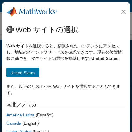
コンテンツへスキップ
RF Toolbox
更新
Web サイトの選択
Web サイトを選択すると、翻訳されたコンテンツにアクセス
し、地域のイベントやサービスを確認できます。現在の位置情
報に基づき、次のサイトの選択を推奨します:
United States
United States
また、以下のリストから Web サイトを選択することもできま
RF Toolbox
す。
南北アメリカ
RF コンポーネントのネットワークを設計、
モデル化、解析
América Latina
(Español)
Canada
(English)
United States
(English)