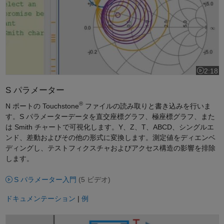
を
2:18
ビデオの長
再
S パラメーター
®
N ポートの Touchstone
ファイルの読み取りと書き込みを行いま
す。S パラメーターデータを直交座標グラフ、極座標グラフ、また
生
は Smith チャートで可視化します。Y、Z、T、ABCD、シングルエ
ンド、差動およびその他の形式に変換します。測定値をディエンベ
ディングし、テストフィクスチャおよびアクセス構造の影響を排除
します。
S パラメーター入門
(5 ビデオ)
ドキュメンテーション
|
例
RF Toolbox による RF バジェット解析