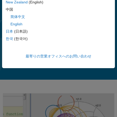
New Zealand
(English)
は、トランシーバー チェーンのゲイン、ノイズ、パワーバジェット
を解析し、RF Blockset モデルを生成できます。
中国
简体中文
S、Y、Z、T ネットワーク パラメーターの解析と変換を行い、直交
English
座標プロット、極座標プロット、または Smith チャートで結果を可
視化できます。また、受動性のディエンベディングや確認、適用の
日本
(日本語)
ほか、群遅延や位相遅延の計算を行うこともできます。有理関数近
한국
(한국어)
似により、インターコネクトをモデル化し、Simulink、SPICE、ま
®
たは Verilog
-A にエクスポートできます。
さらに表示
ビ
最寄りの営業オフィスへのお問い合わせ
ビ
2:20
デ
S パラメーターの操作
オ