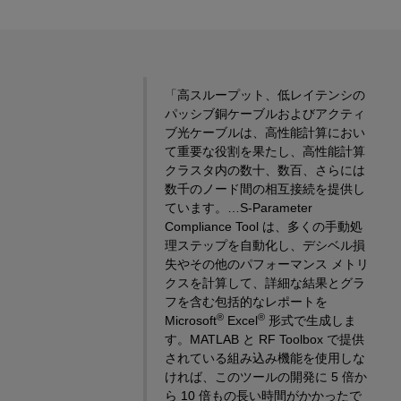
「高スループット、低レイテンシの
パッシブ銅ケーブルおよびアクティ
ブ光ケーブルは、高性能計算におい
て重要な役割を果たし、高性能計算
クラスタ内の数十、数百、さらには
数千のノード間の相互接続を提供し
ています。…S-Parameter
Compliance Tool は、多くの手動処
理ステップを自動化し、デシベル損
失やその他のパフォーマンス メトリ
クスを計算して、詳細な結果とグラ
フを含む包括的なレポートを
®
®
Microsoft
Excel
形式で生成しま
す。MATLAB と RF Toolbox で提供
されている組み込み機能を使用しな
ければ、このツールの開発に 5 倍か
ら 10 倍もの長い時間がかかったで