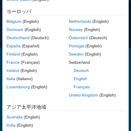
無料評価版を試す
ヨーロッパ
価格を表示する
Belgium
(English)
Netherlands
(English)
ご質問はありますか?
営業へのお問い合わせ
Denmark
(English)
Norway
(English)
Deutschland
(Deutsch)
Österreich
(Deutsch)
España
(Español)
Portugal
(English)
Finland
(English)
Sweden
(English)
France
(Français)
Switzerland
RF Toolbox には、無線通信、レーダー、およびシグナル インテグ
Ireland
(English)
Deutsch
リティのアプリケーションで使用される無線周波数 (RF) ネットワ
Italia
(Italiano)
English
ークの設計、モデル化、解析、および可視化を行うための関数とア
プリが用意されています。
Luxembourg
(English)
Français
United Kingdom
(English)
フィルター、伝送線路、増幅器、ミキサーなどの RF ネットワーク
を、測定データ、ネットワーク パラメーター、RF システムパラメ
アジア太平洋地域
ーター、または物理特性を使用してモデル化できます。理想化され
たベースバンドモデルにより、システムレベルのテストベンチや
Australia
(English)
DSP アルゴリズム開発との統合に向けた RF コンポーネントの高位
India
(English)
シミュレーションを実行できます。RF Budget Analyzer アプリで