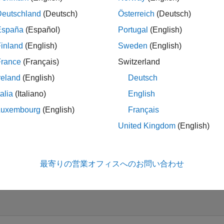
Deutschland
(Deutsch)
Österreich
(Deutsch)
España
(Español)
Portugal
(English)
inland
(English)
Sweden
(English)
ed Use
rd
France
(Français)
Switzerland
s
reland
(English)
Deutsch
ic
talia
(Italiano)
English
Luxembourg
(English)
Français
United Kingdom
(English)
e Term
al
最寄りの営業オフィスへのお問い合わせ