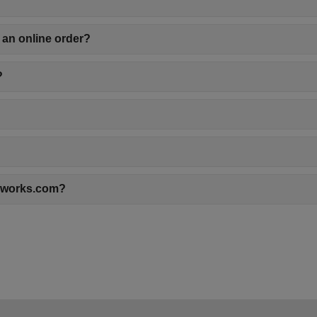
 an online order?
?
thworks.com?