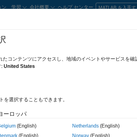
ョン
学習
会社概要
ヘルプ センター
MATLAB を入手
択
されたコンテンツにアクセスし、地域のイベントやサービスを
:
United States
は教育や学術研究での利用な
B ライセンスをご用意して
イトを選択することもできます。
ヨーロッパ
Belgium
(English)
Netherlands
(English)
Denmark
(English)
Norway
(English)