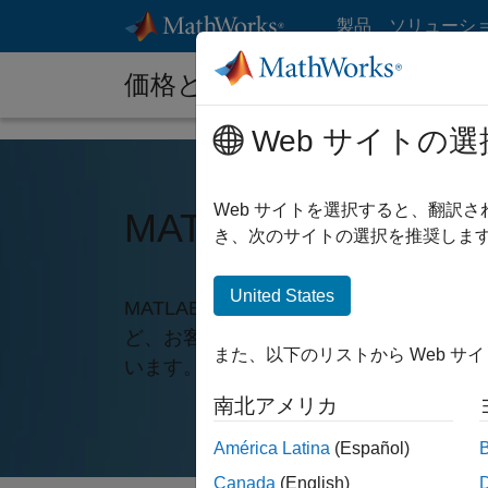
コンテンツへスキップ
製品
ソリューシ
価格とライセンス
Web サイトの選
Web サイトを選択すると、翻訳
MATLAB の価格
き、次のサイトの選択を推奨します
United States
MATLAB の個人使用、商用利用、また
ど、お客様のニーズに合わせた MATLA
また、以下のリストから Web サ
います。
南北アメリカ
América Latina
(Español)
Canada
(English)