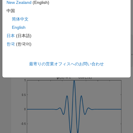
New Zealand
(English)
中国
実数値の Morlet ウェーブレットを可視化します。関連するスケ
简体中文
ーリング関数はありません。
English
日本
(日本語)
figure

한국
(한국어)
[psi,xval] = wavefun(
'morl'
);

plot(xval,psi,
'linewidth'
,2)

title(
'$\psi(x) = e^{-x^2/2} \cos{(5x)}$'
,
'Interpreter'
,
'
'fontsize'
,14);
最寄りの営業オフィスへのお問い合わせ