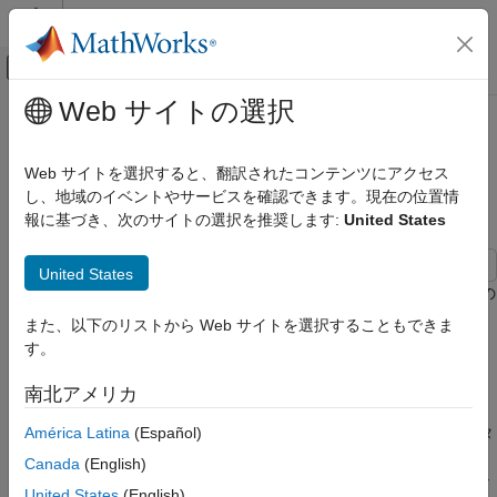
コンテンツへスキップ
MATLAB ヘルプ センター
オフキャンバス ナビゲーション メ
メインコンテンツ
Web サイトの選択
ドキュメンテーションのホーム
ウェーブレット、ウェーブレット
信号処理
パケット、およびウェーブレット
Web サイトを選択すると、翻訳されたコンテンツにアクセス
フィルターの可視化
し、地域のイベントやサービスを確認できます。現在の位置情
Wavelet Toolbox
報に基づき、次のサイトの選択を推奨します:
United States
Wavelet Toolbox 入門
ウェーブレット、ウェーブレット パケッ
United States
ト、およびウェーブレット フィルターの可
この例では、
、
、および
を使用して特定の
wfilters
wavefun
wpfun
視化
ウェーブレット ファミリに対応するフィルター、ウェーブレッ
また、以下のリストから Web サイトを選択することもできま
項目一覧
ト、またはウェーブレット パケットを求める方法を説明します。
す。
参考
を使用して 2 次元の分離可能なウェーブレットを可視
wavefun2
化できます。
南北アメリカ
再構成フィルターが 3 つの消失モーメントを持ち、分解フィルタ
América Latina
(Español)
ーは 5 つの消失モーメントを持つ双直交スプライン ウェーブレ
Canada
(English)
ット フィルターの分解 (解析) フィルターと再構成 (合成) フィル
United States
(English)