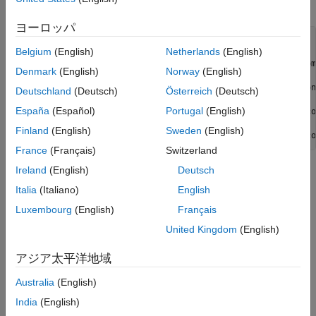
ターを求めます。
ヨーロッパ
[LoD,HiD,LoR,HiR] = wfilters(
'bior3.5'
);

Belgium
(English)
Netherlands
(English)
subplot(2,2,1)

stem(LoD,
'markerfacecolor'
,[0 0 1]); title(
'Lowpass Decom
Denmark
(English)
Norway
(English)
subplot(2,2,2)

stem(LoR,
'markerfacecolor'
,[0 0 1]); title(
'Lowpass Recon
Deutschland
(Deutsch)
Österreich
(Deutsch)
subplot(2,2,3)

España
(Español)
Portugal
(English)
stem(HiD,
'markerfacecolor'
,[0 0 1]); title(
'Highpass Deco
subplot(2,2,4)

Finland
(English)
Sweden
(English)
stem(HiR,
'markerfacecolor'
,[0 0 1]); title(
'Highpass Reco
France
(Français)
Switzerland
Ireland
(English)
Deutsch
Italia
(Italiano)
English
Luxembourg
(English)
Français
United Kingdom
(English)
アジア太平洋地域
Australia
(English)
India
(English)