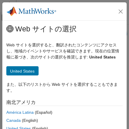
コンテンツへスキップ
MATLAB ヘルプ センター
オフキャンバス ナビゲーション メ
メインコンテンツ
Web サイトの選択
ドキュメンテーションのホーム
このページは機械翻訳を使用して翻訳されました。最新版の英語
を参照するには、ここをクリックします。
テストと計測
Web サイトを選択すると、翻訳されたコンテンツにアクセス
自動車
し、地域のイベントやサービスを確認できます。現在の位置情
mdfSaveAttachment
報に基づき、次のサイトの選択を推奨します:
United States
Vehicle Network Toolbox
標準ファイル形式
MDF ファイルから埋め込まれた添付ファイルを保存する
United States
MDFファイル
R2023a 以降
ページ内をすべて折りたたむ
mdfSaveAttachment
また、以下のリストから Web サイトを選択することもできま
す。
項目一覧
構文
構文
南北アメリカ
mdfSaveAttachment(mdfFileName)
説明
mdfSaveAttachment(___, Attachment=attachmentID)
América Latina
(Español)
例
mdfSaveAttachment(___, OutputFolder=outputFolder)
入力引数
Canada
(English)
説明
バージョン履歴
United States
(English)