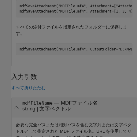
mdfSaveAttachment(
"MDFFile.mf4"
, Attachment=[
"Attachme
mdfSaveAttachment(
"MDFFile.mf4"
, Attachment=[1, 3, 4])
すべての添付ファイルを指定されたフォルダーに保存しま
す。
mdfSaveAttachment(
"MDFFile.mf4"
, OutputFolder=
"D:\MyDi
入力引数
すべて折りたたむ
—
MDFファイル名
mdfFileName
string
|
文字ベクトル
必要な完全パスまたは相対パスを含む文字列または文字ベク
トルとして指定された MDF ファイル名。URL を使用してリ