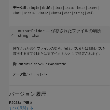
データ型:
|
|
|
|
|
|
single
double
int8
int16
int32
int64
|
|
|
|
|
|
uint8
uint16
uint32
uint64
char
string
cell
—
保存されたファイルの場所
outputFolder
string
|
char
保存された添付ファイルの場所。完全パスまたは相対パスを
識別する文字列または文字ベクトルとして指定されます。
例:
outputFolder="D:\myWorkPath"
データ型:
|
string
char
バージョン履歴
R2023a で導入
すべて展開する