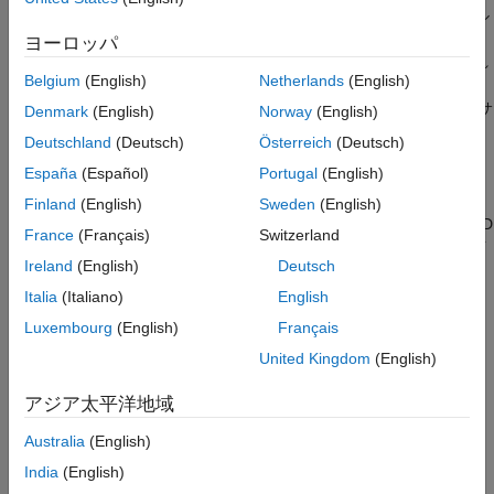
は、指定された MDF ファイル
mdfSaveAttachment(
)
参考
mdfFileName
から埋め込まれたすべての添付ファイルを現在の MATLAB 作業
ヨーロッパ
フォルダーに保存します。添付ファイルは既存の名前で保存され
Belgium
(English)
Netherlands
(English)
ます。
は、MDF ファイルへの絶対パス、相対パス、
mdfFileName
または URL パスを指定します。MDF ファイル自体はリモート サ
Denmark
(English)
Norway
(English)
ーバー上に存在できますが、
によって保存さ
mdfSaveAttachment
Deutschland
(Deutsch)
Österreich
(Deutsch)
れる添付ファイルはローカル ファイルです。
España
(Español)
Portugal
(English)
は、添付フ
mdfSaveAttachment(___, Attachment=
)
attachmentID
Finland
(English)
Sweden
(English)
ァイルの数値インデックスまたは文字列名を示す添付ファイル ID
France
(Français)
Switzerland
で指定された添付ファイルのみを保存します。配列内の複数のイ
Ireland
(English)
Deutsch
ンデックスまたは文字列を指定します。
Italia
(Italiano)
English
は保存さ
mdfSaveAttachment(___, OutputFolder=
)
outputFolder
Luxembourg
(English)
Français
れたファイルの場所を指定します。
United Kingdom
(English)
例
アジア太平洋地域
例
Australia
(English)
India
(English)
すべて折りたたむ