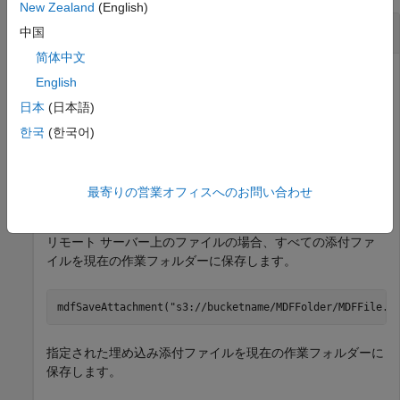
New Zealand
(English)
MDF ファイルから添付ファイルを保存する
中国
简体中文
MDF ファイル
が指定されている場合は、埋め込
MDFFie.mf4
English
まれた添付ファイルを保存します。
日本
(日本語)
ローカル ファイルの場合、埋め込まれた添付ファイルをす
한국
(한국어)
べて現在の作業フォルダーに保存します。
最寄りの営業オフィスへのお問い合わせ
mdfSaveAttachment(
"MDFFile.mf4"
)
リモート サーバー上のファイルの場合、すべての添付ファ
イルを現在の作業フォルダーに保存します。
mdfSaveAttachment(
"s3://bucketname/MDFFolder/MDFFile.m
指定された埋め込み添付ファイルを現在の作業フォルダーに
保存します。