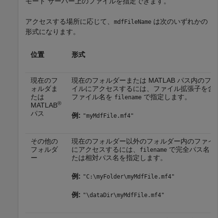
モート サーバー上のファイルを指定できます。
アクセスする場所に応じて、
は次のいずれかの
mdfFileName
形式になります。
位置
形式
現在のフ
現在のフォルダーまたは MATLAB パス内のファ
ォルダま
イルにアクセスするには、ファイル拡張子を含
たは
ファイル名を
で指定します。
filename
®
MATLAB
パス
例:
"myMdfFile.mf4"
その他の
現在のフォルダー以外のフォルダー内のファイ
フォルダ
にアクセスするには、
で完全パス名ま
filename
ー
たは相対パス名を指定します。
例:
"C:\myFolder\myMdfFile.mf4"
例:
"\dataDir\myMdfFile.mf4"