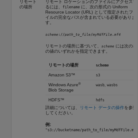
リモート
リモート ロケーションのファイルにアクセスす
の場所
るには、
に、次の形式の Uniform
filename
Resource Locator (URL) として指定されたファ
イルの完全なパスが含まれている必要がありま
す。
://
/
scheme
path_to_file
myMdfFile.mf4
リモートの場所に基づいて、
には次の表
scheme
の値のいずれかを指定できます。
リモートの場所
scheme
Amazon S3™
s3
®
Windows Azure
,
wasb
wasbs
Blob Storage
HDFS™
hdfs
詳細については、
リモート データの操作
を参照
してください。
例:
"s3://bucketname/path_to_file/myMdfFile.mf4