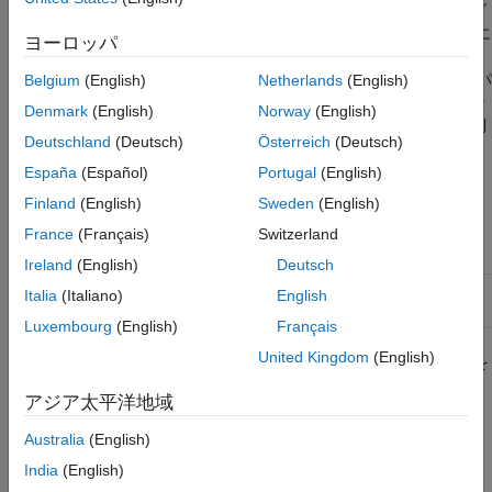
メッセージには、関連するメッセージを定義するパラメータのグ
ループが含まれています。たとえば、エンジン コントローラーに
ヨーロッパ
送信されるメッセージには、エンジン速度と RPM の両方が含ま
れる場合があります。これらのパラメータは、CAN 識別子ではパ
Belgium
(English)
Netherlands
(English)
ラメーター グループ ナンバー (PGN) によって表されます。パラ
Denmark
(English)
Norway
(English)
メータ グループは次のメッセージ構造体を持つ 29 ビットの識別
Deutschland
(Deutsch)
Österreich
(Deutsch)
子を使用します。
España
(Español)
Portugal
(English)
PDU
Finland
(English)
Sweden
(English)
パラ
デー
フォ
送信元
France
(Français)
Switzerland
メー
優先
タペ
ーマ
PDU
アドレ
ター
度
予備
ージ
ット
固有
ス
Ireland
(English)
Deutsch
Size
3ビッ
1 ビ
1 ビ
8 ビ
8 ビ
8 ビッ
Italia
(Italiano)
English
ト
ット
ット
ット
ット
ト
Luxembourg
(English)
Français
United Kingdom
(English)
最初の 3 ビットは、ネットワーク上のメッセージの優先度を
表します。ゼロが最高の優先度です。
アジア太平洋地域
次のビットは将来の使用のために予約されています。送信メ
Australia
(English)
ッセージの場合はこれをゼロに設定します。
India
(English)