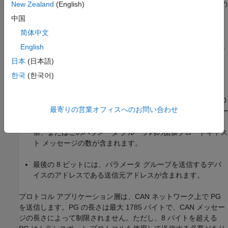
次のビットはデータ ページであり、識別子内の可能な PG の
New Zealand
(English)
最大数を拡張します。
中国
简体中文
次の 8 ビットはプロトコル データ ユニット (PDU) 形式で、
メッセージが単一のデバイスを対象とするかブロードキャス
English
トされるかを指定します。PDU が 240 未満の場合、メッセ
日本
(日本語)
ージは特定のデバイスに送信され、240 を超える場合、ネッ
한국
(한국어)
トワーク全体に送信されます。
次の 8 ビットは PDU 固有であり、PDU フォーマットが 240
最寄りの営業オフィスへのお問い合わせ
未満の場合にデバイスのアドレスが含まれます。PDU フォー
マットが 240 より大きい場合、PDU 固有にはグループ拡
張、またはこのパラメータ グループ内の拡張ブロードキャス
ト メッセージの数が含まれます。
最後の 8 ビットには、パラメータ グループを送信するデバ
イスのアドレスである送信元アドレスが含まれます。
プロトコル アプリケーション層は、CAN ネットワーク上で PG
を送信します。PG の長さは最大 1785 バイトで、CAN メッセー
ジの長さによって制限されません。ただし、8 バイトを超える