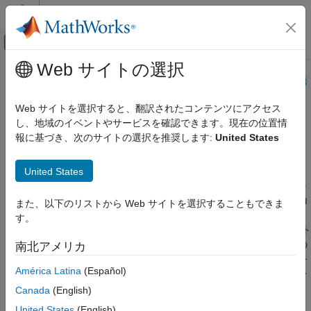
コンテンツへスキップ
MATLAB ヘルプ センター
オフキャンバス ナビゲーション メ
メインコンテンツ
Web サイトの選択
ドキュメンテーションのホーム
このページは機械翻訳を使用して翻訳されました。最新版の英語
を参照するには、ここをクリックします。
テストと計測
Web サイトを選択すると、翻訳されたコンテンツにアクセス
自動車
し、地域のイベントやサービスを確認できます。現在の位置情
J1939パラメータグループフォーマ
報に基づき、次のサイトの選択を推奨します:
United States
Vehicle Network Toolbox
ット
J1939通信
United States
アプリケーション層は、ネットワークを介して送受信されるパラ
J1939パラメータグループフォーマット
メータ グループ (PG) を処理します。J1939 プロトコルは、ブロ
また、以下のリストから Web サイトを選択することもできま
項目一覧
ードキャスト メッセージ、つまり送信先が定義されていない
す。
参考
CAN バス経由で送信されるメッセージを使用します。同じネット
ワーク上のデバイスは、許可や特別なリクエストなしにこれらの
南北アメリカ
メッセージにアクセスできます。デバイスが特定のメッセージを
América Latina
(Español)
必要とする場合は、メッセージ識別子にデバイスの送信先アドレ
スを含めます。
Canada
(English)
United States
(English)