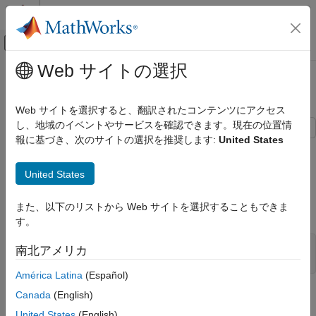
コンテンツへスキップ
MATLAB ヘルプ センター
オフキャンバス ナビゲーション メ
メインコンテンツ
Web サイトの選択
ドキュメンテーションのホーム
Construct Laplacian Pyramid Image
イメージ処理とコンピューター ビジョン
Web サイトを選択すると、翻訳されたコンテンツにアクセス
し、地域のイベントやサービスを確認できます。現在の位置情
Computer Vision Toolbox
報に基づき、次のサイトの選択を推奨します:
United States
This example shows you how to construct a Laplacian pyramid
Construct Laplacian Pyramid Image
image.
United States
ON THIS PAGE
Example Model
Example Model
また、以下のリストから Web サイトを選択することもできま
Simulate the Model
Open the Simulink® model.
す。
modelname = 
"ex_blklaplasianpyramid.slx"
;

南北アメリカ
América Latina
(Español)
Canada
(English)
United States
(English)