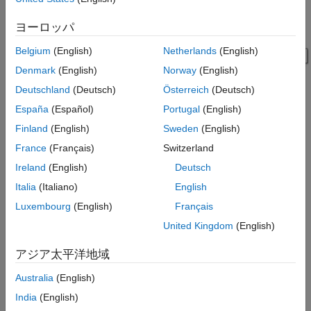
ヨーロッパ
Belgium
(English)
Netherlands
(English)
Denmark
(English)
Norway
(English)
Deutschland
(Deutsch)
Österreich
(Deutsch)
This model reads an input image using an
Image From File
block with the
File name
parameter set to
and
España
(Español)
Portugal
(English)
cameraman.tif
Output data type
parameter set to
.
single
Finland
(English)
Sweden
(English)
France
(Français)
Switzerland
To construct a Laplacian pyramid the
Resize
block resizes the
input image to 253-by-253 pixels, and performs reduce and
Ireland
(English)
Deutsch
expand opertions using
Gaussian Pyramid
blocks. At the initial
Italia
(Italiano)
English
level, the Laplacian pyramid reduces the resized input image,
Luxembourg
(English)
Français
expands the reduced image, and then subtracts the output from
the resized input image. At the next level, the Laplacian pyramid
United Kingdom
(English)
performs a reduce operation on the already reduced image,
アジア太平洋地域
expands this second-order reduction, and then subtracts it from
the first-order reduced image.
Australia
(English)
India
(English)
The
Video Viewer
blocks display the input image and output