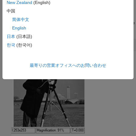
images from each level of the Laplacian pyramid.
New Zealand
(English)
中国
Simulate the Model
简体中文
Run the model. The
Video Viewer
blocks display the input image
English
and the Laplacian pyramid output images.
日本
(日本語)
한국
(한국어)
最寄りの営業オフィスへのお問い合わせ