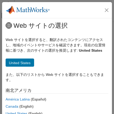
コンテンツへスキップ
MATLAB ヘルプ センター
オフキャンバス ナビゲーション メ
メインコンテンツ
Web サイトの選択
ドキュメンテーションのホーム
自動車
Web サイトを選択すると、翻訳されたコンテンツにアクセス
し、地域のイベントやサービスを確認できます。現在の位置情
この情報は役に立ちましたか？
報に基づき、次のサイトの選択を推奨します:
United States
United States
また、以下のリストから Web サイトを選択することもできま
す。
南北アメリカ
América Latina
(Español)
Canada
(English)
United States
(English)