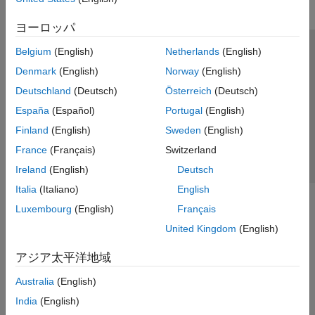
ヨーロッパ
Belgium
(English)
Netherlands
(English)
トラストセンター
商標
プライバシー ポリシー
Denmark
(English)
Norway
(English)
違法コピー防止
アプリケーション ステータス
お問い合わせ
Deutschland
(Deutsch)
Österreich
(Deutsch)
© 1994-2026 The MathWorks, Inc.
España
(Español)
Portugal
(English)
Finland
(English)
Sweden
(English)
Web サイ
日本
France
(Français)
Switzerland
Ireland
(English)
Deutsch
Italia
(Italiano)
English
Luxembourg
(English)
Français
United Kingdom
(English)
アジア太平洋地域
Australia
(English)
India
(English)