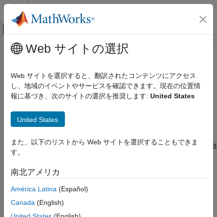
コンテンツへスキップ
MATLAB ヘルプ センター
オフキャンバス ナビゲーション メ
メインコンテンツ
Web サイトの選択
ドキュメンテーションのホーム
C28x-DAC
コード生成
Web サイトを選択すると、翻訳されたコンテンツにアクセス
制御システム
DACx reference voltage
し、地域のイベントやサービスを確認できます。現在の位置情
Select the reference voltage for the DAC channel A, B, or C. In
報に基づき、次のサイトの選択を推奨します:
United States
C2000 Microcontroller Blockset
this case, x represents the DAC channel A, B, or C.
C28x-DAC
United States
ADC reference voltage (VREFHIA/VREFHIB) — The
ON THIS PAGE
reference voltage used for the ADC. You can use this as
また、以下のリストから Web サイトを選択することもできま
See Also
reference voltage VREFHIA for DAC A, DAC B and VREFHIB
す。
for DAC C.
南北アメリカ
External reference voltage through ADCINB0 (VDAC) — A
separate external reference voltage for DAC. Ensure that
América Latina
(Español)
you connect the ADCINB0 pin to the supply voltage.
Canada
(English)
United States
(English)