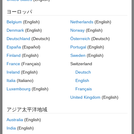
DACx synchronization signal
Select the synchronization signal to load the value from the
ヨーロッパ
writable shadow register into the active register. In this case, x
represents the DAC channel A, B, or C.
Belgium
(English)
Netherlands
(English)
Denmark
(English)
Norway
(English)
SYSCLK — Loads the value from the writable shadow
register DACVALS into the active register DACVALA on the
Deutschland
(Deutsch)
Österreich
(Deutsch)
next clock cycle.
España
(Español)
Portugal
(English)
Finland
(English)
Sweden
(English)
PWMSYNC1–12 (EPWMxSYNCPER) — Loads the value
from the writable shadow register DACVALS into the active
France
(Français)
Switzerland
register DACVALA on the next PWM synchronization event.
Ireland
(English)
Deutsch
Italia
(Italiano)
English
See Also
Luxembourg
(English)
Français
Topics
United Kingdom
(English)
Model Configuration Parameters for Texas Instruments C2000
Processors
アジア太平洋地域
Australia
(English)
How useful was this information?
India
(English)