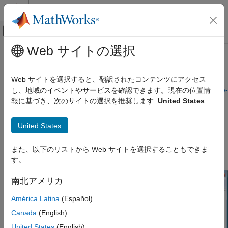
コンテンツへスキップ
MATLAB ヘルプ センター
オフキャンバス ナビゲーション メ
メインコンテンツ
Web サイトの選択
ドキュメンテーションのホーム
Install Drivers for the Nucleo Boards
Code Generation
Web サイトを選択すると、翻訳されたコンテンツにアクセス
Control Systems
Click the link:
https://www.st.com/en/development-tools/stsw-
し、地域のイベントやサービスを確認できます。現在の位置情
link009.html
報に基づき、次のサイトの選択を推奨します:
United States
STM32 Microcontroller Blockset
STM32 MBED Based Boards
Download the STSW-LINK009 software on your computer.
United States
STMicroelectronics Nucleo Boards
Setup and Configuration
In the Device Manager window of your computer, find the
また、以下のリストから Web サイトを選択することもできま
ST-Link Debug option under
Other devices
.
す。
Install Drivers for the Nucleo Boards
南北アメリカ
América Latina
(Español)
Canada
(English)
United States
(English)