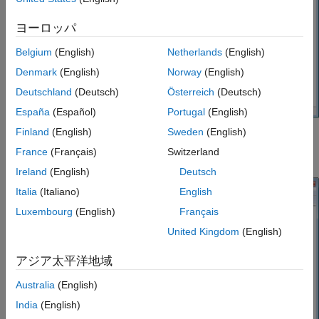
ヨーロッパ
Belgium
(English)
Netherlands
(English)
Denmark
(English)
Norway
(English)
Deutschland
(Deutsch)
Österreich
(Deutsch)
España
(Español)
Portugal
(English)
Finland
(English)
Sweden
(English)
Right click the ST-Link Debug option and select
Update
France
(Français)
Switzerland
Driver Software
.
Ireland
(English)
Deutsch
Italia
(Italiano)
English
Luxembourg
(English)
Français
United Kingdom
(English)
アジア太平洋地域
Australia
(English)
India
(English)