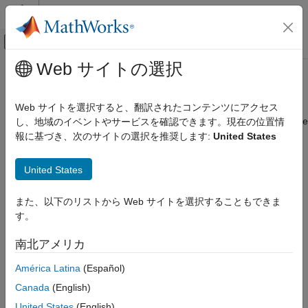
コンテンツへスキップ
MATLAB ヘルプ センター
オフキャンバス ナビゲーション メ
メインコンテンツ
Web サイトの選択
ドキュメンテーションのホーム
Connected I/O Simulation
Code Generation
Web サイトを選択すると、翻訳されたコンテンツにアクセス
Control Systems
®
Prototype and test Simulink
models using real STM32 hardware
し、地域のイベントやサービスを確認できます。現在の位置情
before deployment, without code generation
報に基づき、次のサイトの選択を推奨します:
United States
STM32 Microcontroller Blockset
Use Connected I/O to communicate with the I/O peripherals on
カテゴリ
the hardware during simulation. With Connected I/O Simulink
United States
you can communicate with the hardware prior to deploying the
Get Started with STM32 Microcontroller
Blockset
model on the hardware.
また、以下のリストから Web サイトを選択することもできま
Applications
す。
Topics
Peripherals
Connected I/O Simulation
南北アメリカ
Communicate with Hardware Using Connected IO
Signal Monitoring and Parameter Tuning
Get peripheral data from the hardware before deploying the
América Latina
(Español)
Deployment and Validation
Simulink model on the hardware.
Canada
(English)
STM32 MBED Based Boards
Featured Examples
United States
(English)