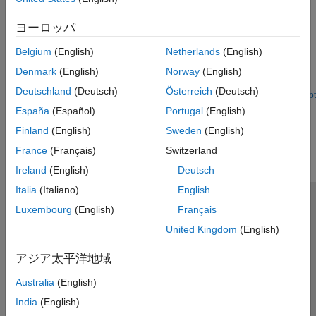
Getting Started with Connected IO on STM32 Processor
ヨーロッパ
Based Boards
Belgium
(English)
Netherlands
(English)
Use Connected IO in STM32™ Microcontroller Blockset. It
illustrates how to progressively add blocks and use Connected
Denmark
(English)
Norway
(English)
IO to read and write values to and from target hardware.
Deutschland
(Deutsch)
Österreich
(Deutsch)
Open Script
España
(Español)
Portugal
(English)
How useful was this information?
Finland
(English)
Sweden
(English)
France
(Français)
Switzerland
Ireland
(English)
Deutsch
Italia
(Italiano)
English
トラストセンター
商標
プライバシー ポリシー
Luxembourg
(English)
Français
違法コピー防止
アプリケーション ステータス
お問い合わせ
United Kingdom
(English)
© 1994-2026 The MathWorks, Inc.
アジア太平洋地域
Australia
(English)
Web サイ
日本
India
(English)