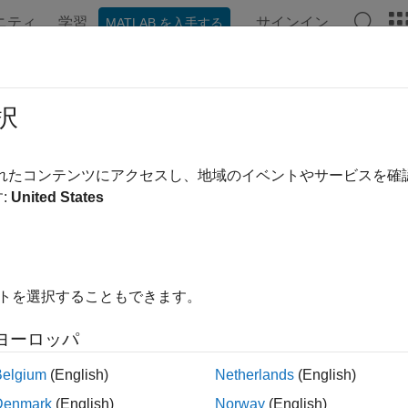
ニティ
学習
サインイン
MATLAB を入手する
ation
Examples
Functions
Blocks
Videos
Answe
303C IMU Sensor
択
 linear acceleration, magnetic field strength, and temperatur
されたコンテンツにアクセスし、地域のイベントやサービスを
R2025a
:
United States
all in page
Libraries:
STM32 Microcontroller Blockset / Se
イトを選択することもできます。
ヨーロッパ
ription
Belgium
(English)
Netherlands
(English)
Denmark
(English)
Norway
(English)