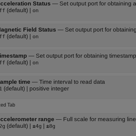
cceleration Status
—
Set output port for obtaining 
(default) |
ff
on
agnetic Field Status
—
Set output port for obtainin
(default) |
ff
on
imestamp
—
Set output port for obtaining timestam
(default) |
ff
on
ample time
—
Time interval to read data
(default) | positive integer
1
ed Tab
ccelerometer range
—
Full scale for measuring lin
(default) |
|
2g
±4g
±8g