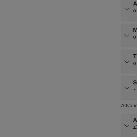
A
o
M
o
T
o
S
-
Advanc
A
±