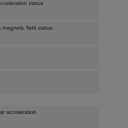
acceleration status
g magnetic field status
p
ear acceleration