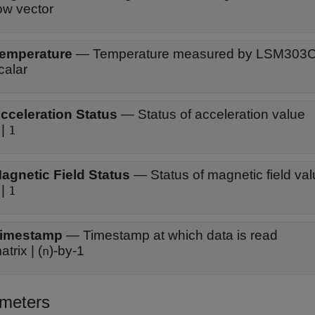
ow vector
emperature
—
Temperature measured by LSM303C
calar
cceleration Status
—
Status of acceleration value
|
1
agnetic Field Status
—
Status of magnetic field va
|
1
imestamp
—
Timestamp at which data is read
atrix | (
)-by-1
n
meters