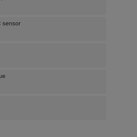
 sensor
lue