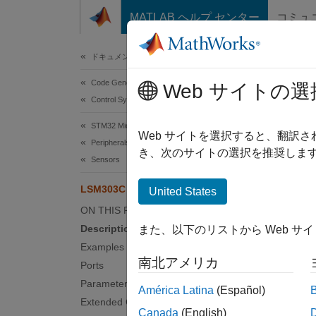
コンテンツへスキップ
MATLAB ヘルプ センター
コミュ
Document
ドキュメンテーションのホーム
Code Generation
LSM
Web サイトの選
Control Systems
STM32 Microcontroller Blockset
Measure
Web サイトを選択すると、翻訳
Peripherals
Since 
き、次のサイトの選択を推奨します
Sensors
expand 
LSM303C IMU Sensor
United States
ON THIS PAGE
Description
また、以下のリストから Web サ
Examples
南北アメリカ
Ports
Parameters
Desc
América Latina
(Español)
Extended Capabilities
Canada
(English)