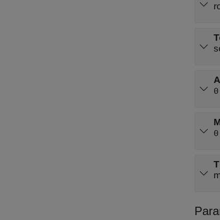
r
T
s
A
0
M
0
T
m
Para