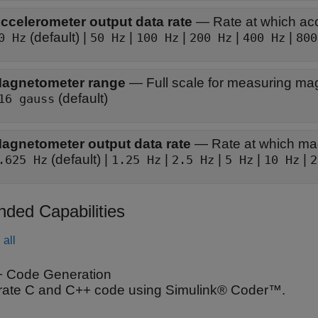
ccelerometer output data rate
—
Rate at which ac
(default) |
|
|
|
|
0 Hz
50 Hz
100 Hz
200 Hz
400 Hz
800
agnetometer range
—
Full scale for measuring mag
(default)
16 gauss
agnetometer output data rate
—
Rate at which ma
(default) |
|
|
|
|
.625 Hz
1.25 Hz
2.5 Hz
5 Hz
10 Hz
2
nded Capabilities
all
 Code Generation
ate C and C++ code using Simulink® Coder™.