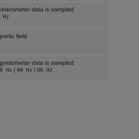
celerometer data is sampled
 Hz
netic field
gnetometer data is sampled
|
|
0 Hz
40 Hz
80 Hz