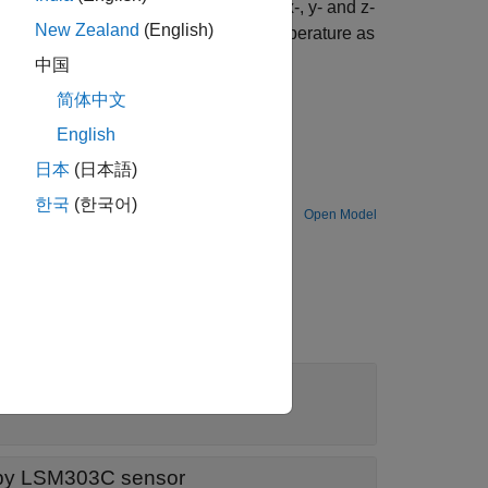
ion and magnetic field strength along x-, y- and z-
New Zealand
(English)
ors. The block also outputs the temperature as
中国
简体中文
English
 Boards
日本
(日本語)
한국
(한국어)
Open Model
SM303C sensor
d by LSM303C sensor