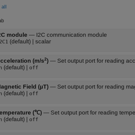
all
ab
2C module
—
I2C communication module
(default) | scalar
2C1
2
cceleration (m/s
)
—
Set output port for reading ac
(default) |
n
off
agnetic Field (µT)
—
Set output port for reading mag
(default) |
n
off
emperature (℃)
—
Set output port for reading temp
(default) |
n
off