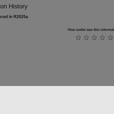
ion History
uced in R2025a
How useful was this informa
法コピー防止
アプリケーション ステータス
お問い合わせ