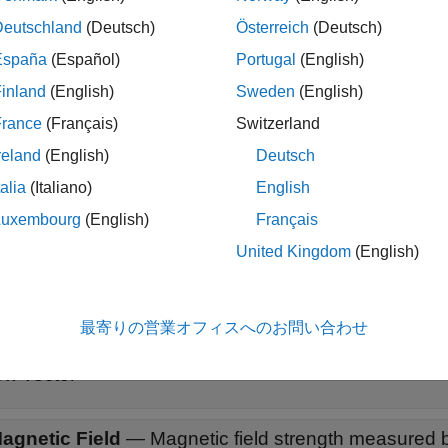
M303C IMU Sensor
block outputs the values of linear accelerat
Deutschland
(Deutsch)
Österreich
(Deutsch)
s measured by the LSM303C sensor connected to STM32 Process
y the LSM303C sensor.
España
(Español)
Portugal
(English)
inland
(English)
Sweden
(English)
ples
France
(Français)
Switzerland
arted with STMicroelectronics STM32 Processor Based
reland
(English)
Deutsch
imulink model on STM32 processor.
talia
(Italiano)
English
s
Luxembourg
(English)
Français
United Kingdom
(English)
t
all
最寄りの営業オフィスへのお問い合わせ
cceleration
—
Linear acceleration measured by L
ow vector
agnetic Field
—
Magnetic field strength measure