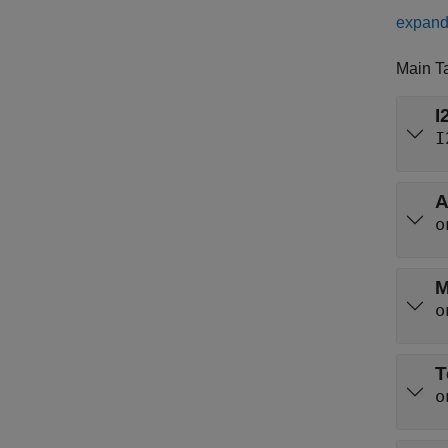
expand 
Main T
I
I
A
o
M
o
T
o