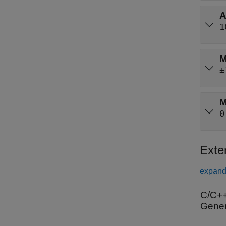
A
1
M
±
M
0
Exte
expand 
C/C++
Gener