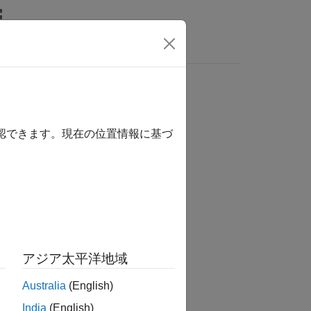
rs
e from LSM303C sensor
確認できます。現在の位置情報に基づ
nsors / IMU Sensors
アジア太平洋地域
Australia
(English)
India
(English)