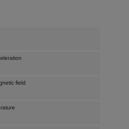
celeration
netic field
erature