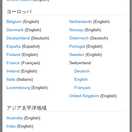
channel numbers from 1 to 18.
ヨーロッパ
Settings
Belgium
(English)
Netherlands
(English)
(default) |
|
|
|
|
|
|
3
15
28
56
84
112
144
480
Denmark
(English)
Norway
(English)
The sampling time that you select in ADCCLK cycles for channel
numbers from 1 to 18.
Deutschland
(Deutsch)
Österreich
(Deutsch)
España
(Español)
Portugal
(English)
Recommended Settings
Finland
(English)
Sweden
(English)
No recommendation.
France
(Français)
Switzerland
Ireland
(English)
Deutsch
Programmatic Use
Italia
(Italiano)
English
No programmatic use is available.
Luxembourg
(English)
Français
United Kingdom
(English)
Version History
アジア太平洋地域
Introduced in R2014b
Australia
(English)
See Also
India
(English)