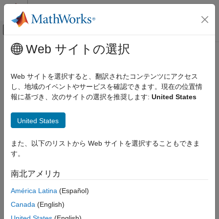
コンテンツへスキップ
MATLAB ヘルプ センター
オフキャンバス ナビゲーション メ
メインコンテンツ
Web サイトの選択
ドキュメンテーションのホーム
Channel # sampling time in
Code Generation
ADCCLK cycles
Web サイトを選択すると、翻訳されたコンテンツにアクセス
Control Systems
し、地域のイベントやサービスを確認できます。現在の位置情
報に基づき、次のサイトの選択を推奨します:
United States
STM32 Microcontroller Blockset
Sampling time in ADCCLK cycles for channel numbers from 1 to
18
Channel # sampling time in ADCCLK
United States
cycles
Model Configuration Pane:
Hardware Implementation /
ON THIS PAGE
Simulink or Embedded Coder Hardware Support Package /
また、以下のリストから Web サイトを選択することもできま
Hardware board settings / Target hardware resources / ADC 1,
Description
す。
ADC 2, and ADC 3
Settings
南北アメリカ
Recommended Settings
Description
Programmatic Use
América Latina
(Español)
Version History
The
Channel # sampling time in ADCCLK cycles
parameter
Canada
(English)
See Also
defines the sampling time that you select in ADCCLK cycles for
United States
(English)