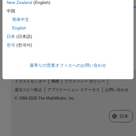
Model Configuration Parameters for STMicroelectronics
New Zealand
(English)
STM32F4-Discovery Board
|
Model Configuration Parameters for
中国
STMicroelectronics STM32F746G-Discovery Board
|
Model
Configuration Parameters for STMicroelectronics STM32F769I-
简体中文
Discovery Board
English
日本
(日本語)
How useful was this information?
한국
(한국어)
最寄りの営業オフィスへのお問い合わせ
トラストセンター
商標
プライバシー ポリシー
違法コピー防止
アプリケーション ステータス
お問い合わせ
© 1994-2026 The MathWorks, Inc.
Web サイ
日本