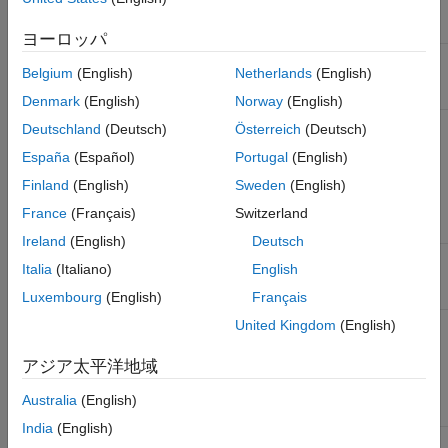
MATLAB
Based
Supported
Cube
Version
Board
Version
Programmer
ヨーロッパ
MATLAB
STM32F4xx
6.4.0
Belgium
(English)
Netherlands
(English)
9.11
Based Board
(R2021b)
Denmark
(English)
Norway
(English)
MATLAB
STM32F7xx,
6.4.0
Deutschland
(Deutsch)
Österreich
(Deutsch)
9.12
STM32G4xx,
España
(Español)
Portugal
(English)
(R2022a)
and
STM32H7xx
Finland
(English)
Sweden
(English)
(Single
Core) Based
France
(Français)
Switzerland
Boards
Ireland
(English)
Deutsch
MATLAB
No new
6.4.0
Italia
(Italiano)
English
9.13
board
(R2022b)
support
Luxembourg
(English)
Français
MATLAB
STM32L4xx,
6.4.0
United Kingdom
(English)
9.14
STM32L5xx,
(R2023a)
and
アジア太平洋地域
STM32WBxx
Based
Australia
(English)
Boards
India
(English)
MATLAB
STM32U5xx
6.4.0
2.6.0