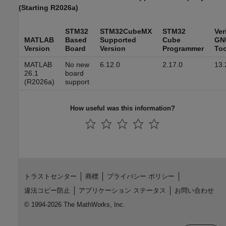
(Starting R2026a)
STM32
STM32CubeMX
STM32
Ver
MATLAB
Based
Supported
Cube
GN
Version
Board
Version
Programmer
Too
MATLAB
No new
6.12.0
2.17.0
13.
26.1
board
(R2026a)
support
How useful was this information?
トラストセンター
商標
プライバシー ポリシー
違法コピー防止
アプリケーション ステータス
お問い合わせ
© 1994-2026 The MathWorks, Inc.