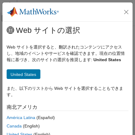
コンテンツへスキップ
MATLAB ヘルプ センター
オフキャンバス ナビゲーション メ
メインコンテンツ
Web サイトの選択
ドキュメンテーションのホーム
Supported STM32 Processors and
Code Generation
Third-Party Tools
Web サイトを選択すると、翻訳されたコンテンツにアクセス
Control Systems
し、地域のイベントやサービスを確認できます。現在の位置情
報に基づき、次のサイトの選択を推奨します:
United States
STM32 Microcontroller Blockset
Supported STM32 processors and third-party tools provides
compatibility information for STM32 processor-based boards
Supported STM32 Processors and Third-
United States
supported by the
STM32™ Microcontroller Blockset
and the
Party Tools
previous support packages, along with the required versions of
®
MATLAB
, STM32CubeMX, STM32CubeProgrammer, and
また、以下のリストから Web サイトを選択することもできま
verified third-party tools such as GNU tools and ARM clang
す。
compiler.
南北アメリカ
Supported third-party tools for STM32 Processor Based
América Latina
(Español)
Boards (Support package until R2025b)
Canada
(English)
STM32
STM32CubeMX
STM32
United States
(English)