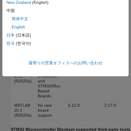
New Zealand
(English)
23.2
Based Board
(R2023b)
中国
MATLAB
STM32F3xx
6.4.0
2.6.0
简体中文
24.1
and
English
(R2024a)
STM32H7xx
(Dual core)
日本
(日本語)
Based
Boards
한국
(한국어)
MATLAB
STM32F2xx
6.4.0
2.6.0
24.2
Based Board
(R2024b)
最寄りの営業オフィスへのお問い合わせ
MATLAB
STM32F1xx,
6.12.0
2.17.0
25.1
STMG0xx,
(R2025a)
and
STM32H5xx
Based
Boards
MATLAB
No new
6.12.0
2.17.0
25.2
board
(R2025b)
support
STM32
Microcontroller Blockset
supported third-party tools