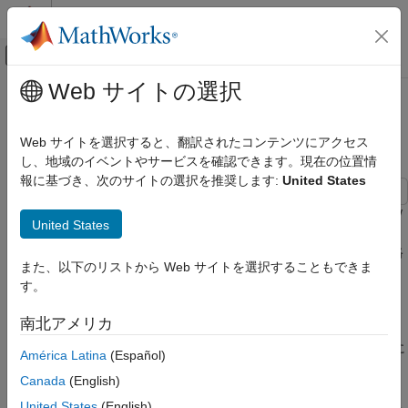
コンテンツへスキップ
MATLAB ヘルプ センター
オフキャンバス ナビゲーション メ
メインコンテンツ
Web サイトの選択
ドキュメンテーションのホーム
48 V 始動発電機のエネルギー バラ
物理モデリング
ンス
Web サイトを選択すると、翻訳されたコンテンツにアクセス
し、地域のイベントやサービスを確認できます。現在の位置情
Simscape Electrical
報に基づき、次のサイトの選択を推奨します:
United States
用途
車両システム
この例では、単純化された 48 V の車載システムにおいて始動機/
United States
発電機として使用される埋込永久磁石同期機 (IPMSM) を説明し
48 V 始動発電機のエネルギー バランス
ます。このシステムには、48 V の電気回路網と 12 V の電気回路
また、以下のリストから Web サイトを選択することもできま
項目一覧
網が含まれています。内燃エンジン (ICE) は、基本的な機械ブロ
す。
ックで表されます。IPMSM は、ICE がアイドリング速度に達す
モデル
るまでモーターとして動作し、その後は発電機として動作しま
DCDC Buck Converter サブシステム
南北アメリカ
す。IPMSM は、R3 の電力消費源を含む 48 V 回路網に電力を供
Simscape ログからのシミュレーション結果
給します。48 V 回路網は次の 2 つの消費源を含む 12 V 回路網に
América Latina
(Español)
参考
電力を供給します。R1 および R2。合計シミュレーション時間
Canada
(English)
(t) は 0.5 秒です。t = 0.05 秒で ICE が始動します。t = 0.1 秒で
R3 がオンになります。t = 0.3 秒で R2 がオンになり、12 V 電気
United States
(English)