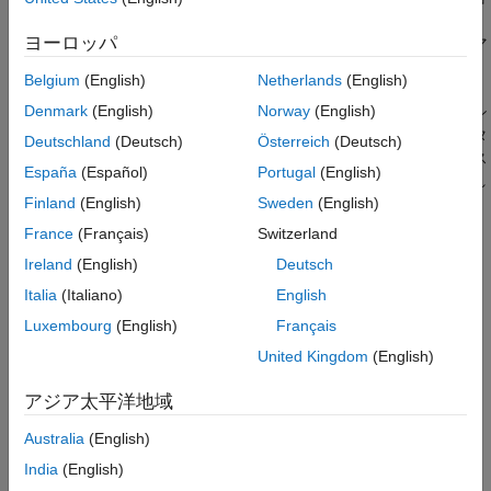
回路網の負荷が増加します。EM Controller サブシステムには、
ヨーロッパ
外側の電圧制御ループと内側の 2 つの電流制御ループをもつ、マ
ルチレートの PI ベース カスケード制御構造が含まれています。
Belgium
(English)
Netherlands
(English)
Control サブシステムのタスク スケジューリングは、Stateflow®
Denmark
(English)
Norway
(English)
のステート マシンとして実装されます。DCDC Controller サブシ
ステムは、12 V 回路網に電力を供給する DC-DC 降圧コンバータ
Deutschland
(Deutsch)
Österreich
(Deutsch)
ー用の単純な PI コントローラーを実装します。Scopes サブシス
España
(Español)
Portugal
(English)
テムには、シミュレーション結果を確認できるスコープが含まれ
Finland
(English)
Sweden
(English)
ています。
France
(Français)
Switzerland
モデル
Ireland
(English)
Deutsch
Italia
(Italiano)
English
Luxembourg
(English)
Français
United Kingdom
(English)
アジア太平洋地域
Australia
(English)
India
(English)