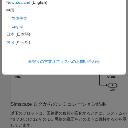
New Zealand
(English)
中国
DCDC Buck Converter サブシステム
简体中文
English
日本
(日本語)
한국
(한국어)
最寄りの営業オフィスへのお問い合わせ
Simscape ログからのシミュレーション結果
以下のプロットは、回路網の負荷が変化するときに、システムが
48 V および 12 V の DC 母線の電圧をどのように維持するかを示
しています。