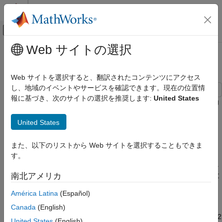
コンテンツへスキップ
MATLAB ヘルプ センター
オフキャンバス ナビゲーション メ
メインコンテンツ
Web サイトの選択
ドキュメンテーションのホーム
非安定発振器
物理モデリング
Web サイトを選択すると、翻訳されたコンテンツにアクセス
し、地域のイベントやサービスを確認できます。現在の位置情
Simscape Electrical
報に基づき、次のサイトの選択を推奨します:
United States
用途
この例では、非安定発振器の回路の実装を示します。回路の出力
電圧 V2 は、High 状態と Low 状態の間で不安定に発振します。
エレクトロニクス
United States
発振器
時間 0 では、どちらのトランジスタもオフで、C1 および C2 に
かかる電圧も 0 です。C1 は R4 と Transistor 1 ベース-エミッタ
非安定発振器
また、以下のリストから Web サイトを選択することもできま
ーの接合部を介して充電を開始します。同様に、C2 は R2 と
す。
項目一覧
Transistor 2 のベース-エミッターの接合部を介して充電を開始し
モデル
ます。したがって、V1 と V2 の両方の電圧が上昇し、抵抗 R1 と
南北アメリカ
Simscape ログからのシミュレーション結果
R3 が導通を開始します。R3 > R1 であるため R1 の電流がわず
América Latina
(Español)
参考
かに大きくなります。R1 は Transistor 1 のベースの電位を上昇
させるように作用します。したがって、Transistor 1 は
Canada
(English)
Transistor 2 より飽和度が低く、V1-V2 は上昇します。やがて C2
United States
(English)