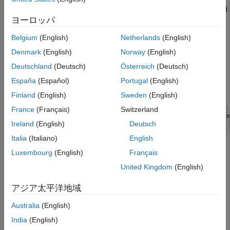
Use large vectors of data to minimize function call overhead.
ヨーロッパ
C Code Generation from MATLAB
Belgium
(English)
Netherlands
(English)
You can accelerate your MATLAB algorithms by generating a
Denmark
(English)
Norway
(English)
MEX function using the function
.
codegen
Deutschland
(Deutsch)
Österreich
(Deutsch)
This command generates the MEX file
from the
yourSDRExMex
España
(Español)
Portugal
(English)
function
:
yourSDRExample
Finland
(English)
Sweden
(English)
France
(Français)
Switzerland
codegen 
yourSDRExample
-args
{ones(10,1)}
-o
yourSDRExMex
Ireland
(English)
Deutsch
-g
-launchreport
Italia
(Italiano)
English
See Also
Luxembourg
(English)
Français
United Kingdom
(English)
(MATLAB Coder)
codegen
アジア太平洋地域
How useful was this information?
Australia
(English)
India
(English)