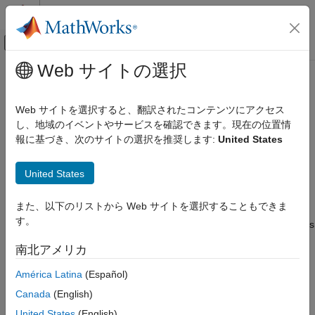
コンテンツへスキップ
MATLAB ヘルプ センター
オフキャンバス ナビゲーション メ
メインコンテンツ
Web サイトの選択
ドキュメンテーションのホーム
MATLAB Performance
FPGA, ASIC, and SoC Development
Improvements
Web サイトを選択すると、翻訳されたコンテンツにアクセス
し、地域のイベントやサービスを確認できます。現在の位置情
SoC Blockset
報に基づき、次のサイトの選択を推奨します:
United States
SoC Blockset Supported Hardware
Performance improvements can help you achieve real-time
execution. These adjustments suggest ways you can improve
AMD FPGA and SoC Devices
United States
the performance of your SDR algorithm.
Radio Applications
Performance
Vector-Based Processing
また、以下のリストから Web サイトを選択することもできま
す。
MATLAB Performance Improvements
®
With vector-based processing, the MATLAB
program processes
multiple samples during a single execution call to a System
ON THIS PAGE
南北アメリカ
object™.
Vector-Based Processing
América Latina
(Español)
C Code Generation from MATLAB
Consider using large vectors of size 1000 and up. The
See Also
Canada
(English)
default is 20000.
United States
(English)