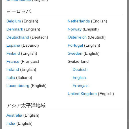
Creation
ヨーロッパ
creates a
= soc.sdk.Profiler(
)
Profiler
profilerObj
name
Belgium
(English)
Netherlands
(English)
object and sets the
property to
.
Name
name
Denmark
(English)
Norway
(English)
Input Arguments
Deutschland
(Deutsch)
Österreich
(Deutsch)
expand all
España
(Español)
Portugal
(English)
Finland
(English)
Sweden
(English)
—
Name of profiler configuration
name
France
(Français)
Switzerland
string
|
character vector
Ireland
(English)
Deutsch
Italia
(Italiano)
English
Properties
Luxembourg
(English)
Français
expand all
United Kingdom
(English)
—
Name of profiler configuration
アジア太平洋地域
Name
character vector
Australia
(English)
India
(English)
—
Source code file for the profiling
SourceFile