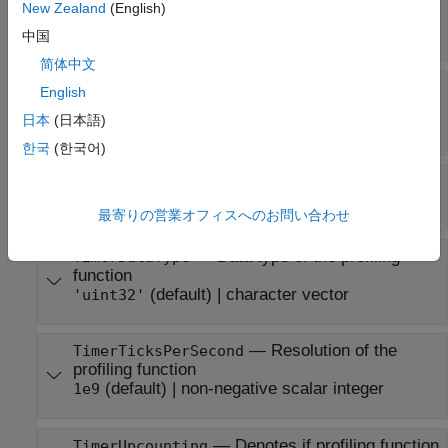
New Zealand
(English)
function
(default) |
character vector
''
中国
简体中文
—
Include file for the profiling
IncludeFile
English
function
日本
(日本語)
(default) |
character vector
''
한국
(한국어)
—
Timer counter function
TimerReadFcn
(default) |
character vector
''
最寄りの営業オフィスへのお問い合わせ
—
Data type of the profiling
TimerDataType
function
(default) |
character vector
'uint32'
—
Resolution of the
TimerTicksPerSecond
profiling function
(default) |
non-negative scalar integer
1e9
—
Denotes if profiling function
TimerUpcounting