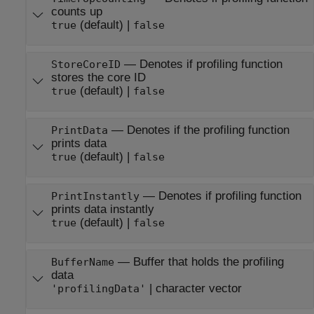
counts up
(default) |
true
false
—
Denotes if profiling function
StoreCoreID
stores the core ID
(default) |
true
false
—
Denotes if the profiling function
PrintData
prints data
(default) |
true
false
—
Denotes if profiling function
PrintInstantly
prints data instantly
(default) |
true
false
—
Buffer that holds the profiling
BufferName
data
|
character vector
'profilingData'