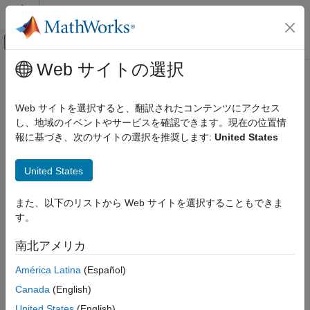
コンテンツへスキップ
MATLAB ヘルプ センター
オフキャンバス ナビゲーション メ
メインコンテンツ
Web サイトの選択
ドキュメンテーションのホーム
soc.sdk.Profiler Class
FPGA, ASIC, and SoC Development
Web サイトを選択すると、翻訳されたコンテンツにアクセス
Namespace:
soc.sdk
し、地域のイベントやサービスを確認できます。現在の位置情
SoC Blockset
報に基づき、次のサイトの選択を推奨します:
United States
SoC Blockset Supported Hardware
Code execution profiler that collects timing information for
AMD FPGA and SoC Devices
generated code
United States
Custom Board Support
expand all in page
soc.sdk.Profiler Class
また、以下のリストから Web サイトを選択することもできま
Description
す。
ON THIS PAGE
Add-On Required:
This feature requires the
SoC Blockset
Description
南北アメリカ
Support Package for AMD FPGA and SoC Devices
add-on.
Creation
América Latina
(Español)
Properties
A
object that specifies the code execution profiler that
Profiler
Version History
Canada
(English)
collects time information for generated code.
United States
(English)