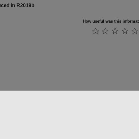
uced in R2019b
How useful was this informa
法コピー防止
アプリケーション ステータス
お問い合わせ