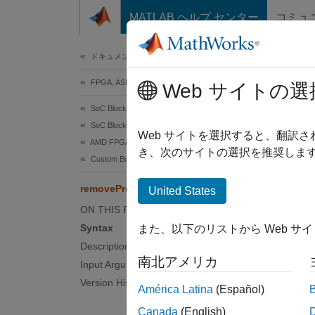
コンテンツへスキップ
MATLAB ヘルプ センター
コミュ
Document
ドキュメンテーションのホーム
FPGA, ASIC, and SoC Development
rem
Web サイトの選
SoC Blockset
SoC Blockset Supported Hardware
Class:
Web サイトを選択すると、翻訳
AMD FPGA and SoC Devices
Names
き、次のサイトの選択を推奨します
Custom Board Support
Remove
removeProcessorCore
United States
ON THIS PAGE
expand 
Syntax
また、以下のリストから Web サ
Synt
Description
南北アメリカ
Input Arguments
remove
Version History
América Latina
(Español)
Desc
Canada
(English)