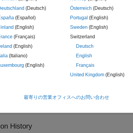
n Required:
This feature requires the
SoC Blockset Support P
Deutschland
(Deutsch)
Österreich
(Deutsch)
España
(Español)
Portugal
(English)
removes the
ProcessorCore(
,
)
soc.sdk.Process
hardwareObj
name
inland
(English)
Sweden
(English)
object.
k.Hardware
France
(Français)
Switzerland
t Arguments
reland
(English)
Deutsch
all
talia
(Italiano)
English
Luxembourg
(English)
Français
—
Hardware object
ardwareObj
United Kingdom
(English)
object
ardware
—
Name of the processor core
最寄りの営業オフィスへのお問い合わせ
ame
tring
|
character vector
ion History