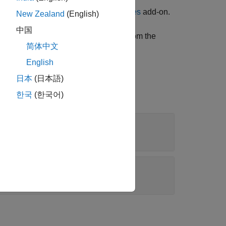
ackage for AMD FPGA and SoC Devices
add-on.
New Zealand
(English)
中国
object with the
property from the
orCore
Name
简体中文
English
日本
(日本語)
한국
(한국어)