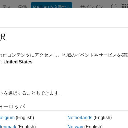
ニティ
学習
サインイン
MATLAB を入手する
ation
Examples
Functions
Blocks
Apps
Videos
oveProcessorCore
択
soc.sdk.Hardware
されたコンテンツにアクセスし、地域のイベントやサービスを
pace:
soc.sdk
:
United States
 processor core from Hardware object
all in page
イトを選択することもできます。
ax
ヨーロッパ
ProcessorCore(hardwareObj,name)
Belgium
(English)
Netherlands
(English)
ription
Denmark
(English)
Norway
(English)