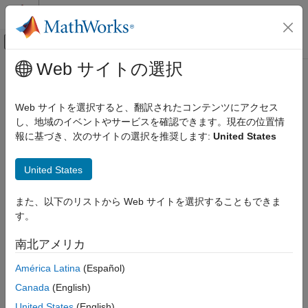
コンテンツへスキップ
MATLAB ヘルプ センター
オフキャンバス ナビゲーション メ
メインコンテンツ
Web サイトの選択
ドキュメンテーションのホーム
Seed Value
FPGA, ASIC, and SoC Development
Web サイトを選択すると、翻訳されたコンテンツにアクセス
Random number generator seed
し、地域のイベントやサービスを確認できます。現在の位置情
SoC Blockset
報に基づき、次のサイトの選択を推奨します:
United States
System on Chip (SoC)
Model Configuration Pane:
Simulation settings
Seed Value
United States
Description
ON THIS PAGE
また、以下のリストから Web サイトを選択することもできま
Description
Random number generator seed for the simulation of task
す。
duration deviation of the
Task Manager
block.
Settings
Programmatic Use
南北アメリカ
Settings
Version History
América Latina
(Español)
See Also
default
Canada
(English)
Default value is
.
default
United States
(English)