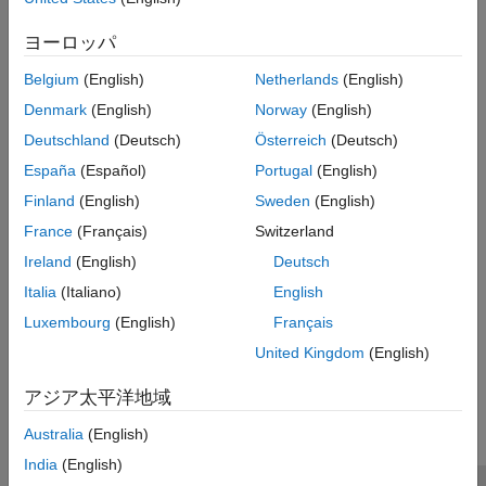
Programmatic Use
ヨーロッパ
Parameter:
Belgium
(English)
Netherlands
(English)
Type:
Values:
default
Denmark
(English)
Norway
(English)
Default:
default
Deutschland
(Deutsch)
Österreich
(Deutsch)
España
(Español)
Portugal
(English)
Version History
Finland
(English)
Sweden
(English)
Introduced in R2019a
France
(Français)
Switzerland
Ireland
(English)
Deutsch
See Also
Italia
(Italiano)
English
Hardware Implementation Pane
Luxembourg
(English)
Français
United Kingdom
(English)
How useful was this information?
アジア太平洋地域
Australia
(English)
India
(English)