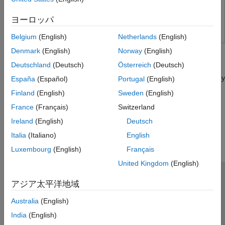
Install the Simscape Multibody Link Plugin
ヨーロッパ
Belgium
(English)
Netherlands
(English)
Tutorials
Denmark
(English)
Norway
(English)
Deutschland
(Deutsch)
Österreich
(Deutsch)
Convert CAD Assembly into Simscape Multibody Model
Workflows to convert a CAD assembly into a Simscape Multibody
España
(Español)
Portugal
(English)
model.
Finland
(English)
Sweden
(English)
France
(Français)
Switzerland
How useful was this information?
Ireland
(English)
Deutsch
Italia
(Italiano)
English
Luxembourg
(English)
Français
United Kingdom
(English)
トラストセンター
商標
プライバシー ポリシー
アジア太平洋地域
違法コピー防止
アプリケーション ステータス
お問い合わせ
Australia
(English)
© 1994-2026 The MathWorks, Inc.
India
(English)