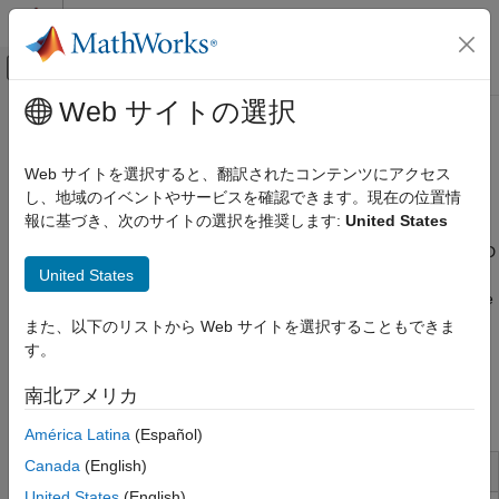
コンテンツへスキップ
MATLAB ヘルプ センター
オフキャンバス ナビゲーション メ
メインコンテンツ
Web サイトの選択
ドキュメンテーションのホーム
Get Started with
Simscape
Simscape Multibody Link
Multibody
Link
Web サイトを選択すると、翻訳されたコンテンツにアクセス
カテゴリ
し、地域のイベントやサービスを確認できます。現在の位置情
報に基づき、次のサイトの選択を推奨します:
United States
Get Started with Simscape Multibody Link
Export CAD assemblies for use in
Simscape
Multibody
software
Autodesk Inventor
Simscape™ Multibody™ Link
is a CAD plug-in for exporting CAD
®
®
®
United States
assemblies from SolidWorks
, Autodesk Inventor
, and
PTC
PTC Creo
Creo™
software. The plug-in generates an XML file detailing the
SolidWorks
structure and properties of your CAD assembly and 3-D
また、以下のリストから Web サイトを選択することもできま
geometry files for visualizing the various CAD parts. You can
す。
then import the files into
Simscape Multibody
software, which
parses the XML data and automatically generates an equivalent
南北アメリカ
multibody model.
América Latina
(Español)
Canada
(English)
Installation and Configuration
United States
(English)