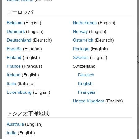
は、テスト反
setVariable(
,
,
,
,
)
obj
'Name'
varName
'Value'
value
復用のモデル変数のオーバーライドを設定します。
ヨーロッパ
オブジェクトを指定してか
sltest.testmanager.TestIteration
Belgium
(English)
Netherlands
(English)
ら、変数の名前とオーバーライド値を指定します。メソッドによ
る変数のオーバーライドはテスト反復で行われ、モデル変数が永
Denmark
(English)
Norway
(English)
続的に変更されるわけではありません。
Deutschland
(Deutsch)
Österreich
(Deutsch)
España
(Español)
Portugal
(English)
setVariable(
,
,
,,
,
,
,
obj
'Name'
varName
'Value'
value
'Source'
src
は、変数のソースとシミュレ
,
,
)
Name
'SimulationIndex'
simIndex
Finland
(English)
Sweden
(English)
ーション インデックスの値を指定します。これらはオプションで
France
(Français)
Switzerland
あり、既定値はそれぞれ
と
です。
1
''
Ireland
(English)
Deutsch
入力引数
Italia
(Italiano)
English
Luxembourg
(English)
Français
すべて展開する
United Kingdom
(English)
—
テスト反復オブジェクト
obj
アジア太平洋地域
オブジェクト
Australia
(English)
—
変数の名前
India
(English)
varName
文字ベクトル