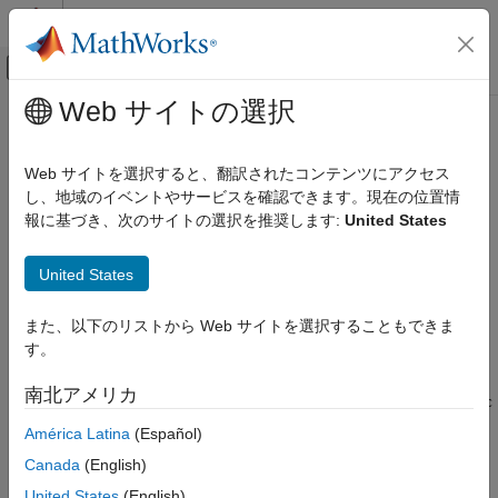
コンテンツへスキップ
MATLAB ヘルプ センター
オフキャンバス ナビゲーション メ
メインコンテンツ
Web サイトの選択
ドキュメンテーションのホーム
setVariable
検証、妥当性確認、テスト
Web サイトを選択すると、翻訳されたコンテンツにアクセス
クラス:
sltest.testmanager.TestIteration
し、地域のイベントやサービスを確認できます。現在の位置情
Simulink Test
名前空間:
sltest.testmanager
報に基づき、次のサイトの選択を推奨します:
United States
setVariable
モデル変数のオーバーライドを設定
United States
項目一覧
構文
このページをすべて展開する
また、以下のリストから Web サイトを選択することもできま
説明
構文
す。
入力引数
setVariable(obj,'Name',varName,'Value',value)
例
南北アメリカ
setVariable(obj,'Name',varName,,'Value',value,'Source',src
バージョン履歴
Name,'SimulationIndex',simIndex)
América Latina
(Español)
参考
Canada
(English)
説明
United States
(English)