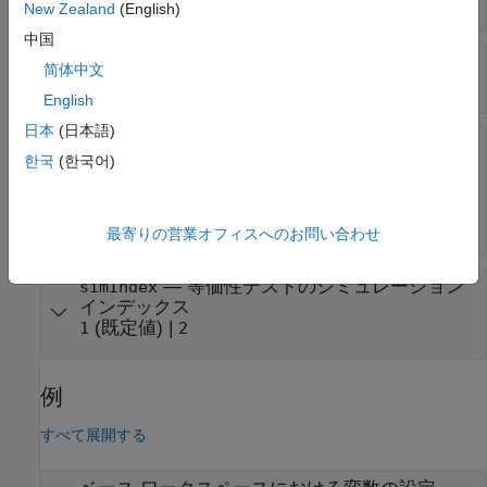
New Zealand
(English)
中国
—
オーバーライド値
value
简体中文
数値
|
logical
|
enum
|
struct
English
日本
(日本語)
—
変数のソース
srcName
(既定値) |
|
한국
(한국어)
''
'base workspace'
'model
|
データ ディクショナリの名前
|
ワ
workspace'
ークスペースの名前
|
MAT ファイルの名前
|
モ
デル要素のパス
最寄りの営業オフィスへのお問い合わせ
—
等価性テストのシミュレーション
simIndex
インデックス
(既定値) |
1
2
例
すべて展開する