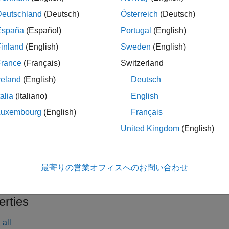
Attributes
Deutschland
(Deutsch)
Österreich
(Deutsch)
España
(Español)
Portugal
(English)
eCompatible
true
inland
(English)
Sweden
(English)
France
(Français)
Switzerland
ormation on class attributes, see
Class Attributes
.
reland
(English)
Deutsch
tion
talia
(Italiano)
English
Luxembourg
(English)
Français
ate
objects:
sltest.testmanager.SpecifiedFault
United Kingdom
(English)
e the
method.
addSpecifiedFault
eate a fault set interactively in a test case, then get the associa
最寄りの営業オフィスへのお問い合わせ
ing the
function.
getSpecifiedFaults
erties
all