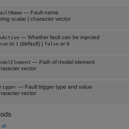
—
Fault name
aultName
tring scalar
|
character vector
—
Whether fault can be injected
sActive
or
(default) |
or
rue
1
false
0
—
Path of model element
odelElement
haracter vector
—
Fault trigger type and value
rigger
haracter vector
ods
all