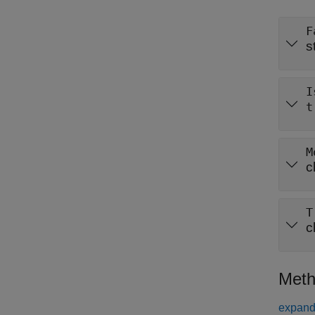
F
s
I
t
M
c
T
c
Meth
expand 