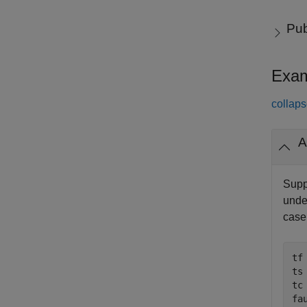
Pub
Exam
collaps
A
Supp
unde
case 
tf
ts
tc
fa