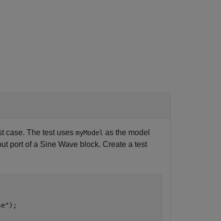
st case. The test uses
as the model
myModel
ut port of a
Sine Wave
block. Create a test
se"
);
