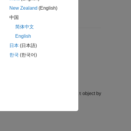
New Zealand
(English)
中国
简体中文
English
日本
(日本語)
한국
(한국어)
ted
object by
sltest.testmanager.SpecifiedFault