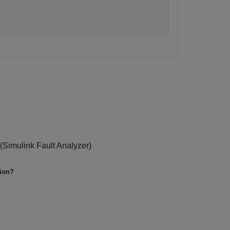
(Simulink Fault Analyzer)
tion?