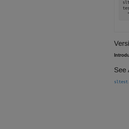
sl
te
Vers
Introd
See 
sltest