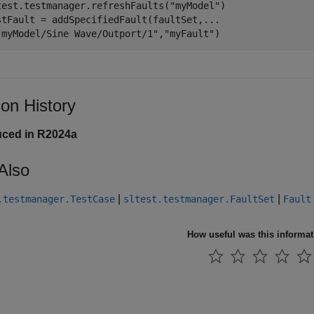
test.testmanager.refreshFaults(
"myModel"
)

stFault = addSpecifiedFault(faultSet,
...
"myModel/Sine Wave/Outport/1"
,
"myFault"
)
ion History
uced in R2024a
Also
|
|
.testmanager.TestCase
sltest.testmanager.FaultSet
Fault
How useful was this informa