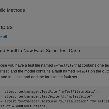
lic Methods
ples
e all
dd Fault to New Fault Set in Test Case
ose you have a test file named
that contains one te
myTestFile
r test, and the model contains a fault named
on the outp
myFault
and fault set, and add the fault to the fault set.
 = sltest.testmanager.TestFile(
"myTestFile.mldatx"
);

 = sltest.testmanager.TestSuite(tf,
"myTestSuite"
);

 = sltest.testmanager.TestCase(ts,
"simulation"
,
"myTestCa
ultSet = addFaultSet(tc);
