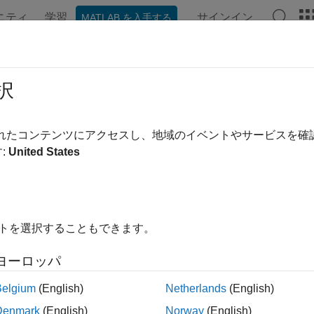
ニティ
学習
サインイン
MATLAB を入手する
ンテーション
例
関数
ブロック
アプリ
Videos
st.testmanager.SpecifiedFault Class
択
pace:
sltest.testmanager
されたコンテンツにアクセスし、地域のイベントやサービスを
:
United States
or modify faults added to fault sets in tests
R2024a
all in page
ription
イトを選択することもできます。
 of the
class are faults ad
sltest.testmanager.SpecifiedFault
ヨーロッパ
®
nk
Fault Analyzer™
to use this class.
Belgium
(English)
Netherlands
(English)
class is a
class.
test.testmanager.SpecifiedFault
handle
Denmark
(English)
Norway
(English)