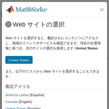
コンテンツへスキップ
MATLAB ヘルプ センター
オフキャンバス ナビゲーション メ
メインコンテンツ
Web サイトの選択
ドキュメンテーションのホーム
生成コードのテスト
検証、妥当性確認、テスト
Web サイトを選択すると、翻訳されたコンテンツにアクセス
統合コード、C コード、以前のリリースのコードについてのテス
し、地域のイベントやサービスを確認できます。現在の位置情
Simulink Test
トの実行
報に基づき、次のサイトの選択を推奨します:
United States
テスト実行
生成コード、手書きコード、および以前のリリースで生成された
カテゴリ
コードを検証するテストを作成して実行できます。MATLAB ユニ
United States
ット テスト フレームワークを使用してモデルとコードをテスト
機能、ベースライン、マルチリリース、お
よび並列テスト
することもできます。
また、以下のリストから Web サイトを選択することもできま
SIL、PIL、および HIL テスト
す。
関数
ASAM XIL テスト
生成コードのテスト
南北アメリカ
Import C or C++
sltest.CodeImporter
テスト結果の解釈
code into
Simulink
América Latina
(Español)
テストのデバッグ
for testing
Canada
(English)
テスト カバレッジのチェック
Sandbox settings
sltest.CodeImporter.SandboxSettings
United States
(English)