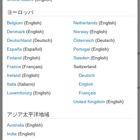
for C code testing
Create sandbox
createSandbox
ヨーロッパ
for C code unit
testing
Belgium
(English)
Netherlands
(English)
Denmark
(English)
Norway
(English)
トピック
Deutschland
(Deutsch)
Österreich
(Deutsch)
Importing and Testing Custom C/C++ Code
España
(Español)
Portugal
(English)
®
You can test custom C or C++ code by importing it into Simulink
Finland
(English)
Sweden
(English)
using the Code Importer wizard in the Test Manager or API
France
(Français)
Switzerland
®
commands at the MATLAB
command line.
Ireland
(English)
Deutsch
Test Integrated Code
Italia
(Italiano)
English
Test code integrated in a Simulink model using C Caller blocks or
Luxembourg
(English)
Français
S-Functions.
United Kingdom
(English)
MATLAB ユニット テストを使用したモデルのテスト
MATLAB テスト スクリプトとのテストの統合。
アジア太平洋地域
Australia
(English)
India
(English)
Code Generation Verification Workflow with Simulink Test