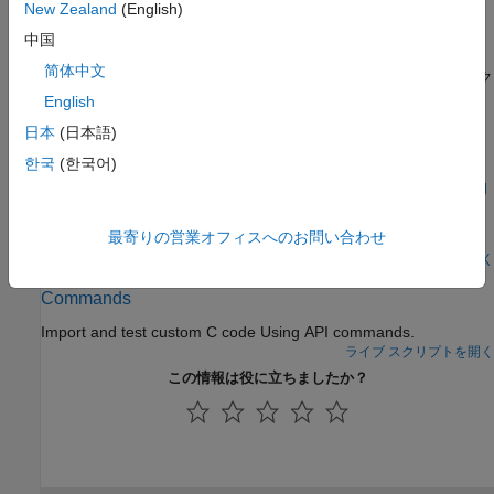
Perform code generation verification for a model.
New Zealand
(English)
中国
テストの実行順序
简体中文
モデルが読み込まれ、テスト ケース、反復、およびコールバック
が実行される順序。
English
日本
(日本語)
注目の例
한국
(한국어)
Conduct Unit Testing on Imported Custom Code by Using
the Code Importer Wizard
最寄りの営業オフィスへのお問い合わせ
Import and test custom C code using the wizard.
ライブ スクリプトを開く
Import Custom Code for Unit Testing Using API
Commands
Import and test custom C code Using API commands.
ライブ スクリプトを開く
この情報は役に立ちましたか？