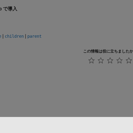
8b で導入
|
|
e
children
parent
この情報は役に立ちました