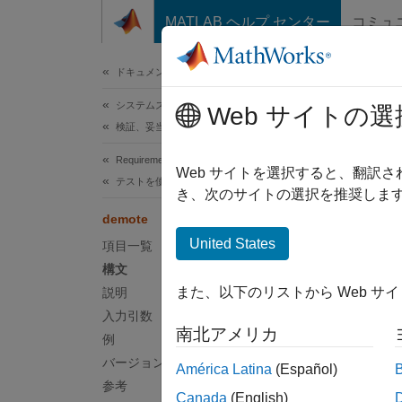
コンテンツへスキップ
MATLAB ヘルプ センター
コミュ
ドキュメ
ドキュメンテーションのホーム
システムズ エンジニアリング
dem
Web サイトの選
検証、妥当性確認、テスト
Requirements Toolbox
クラス
Web サイトを選択すると、翻訳
テストを使用した要件の検証
名前空
き、次のサイトの選択を推奨します
demote
正当化
United States
項目一覧
構文
このペ
また、以下のリストから Web サ
説明
構文
入力引数
南北アメリカ
例
demote
バージョン履歴
América Latina
(Español)
説明
参考
Canada
(English)