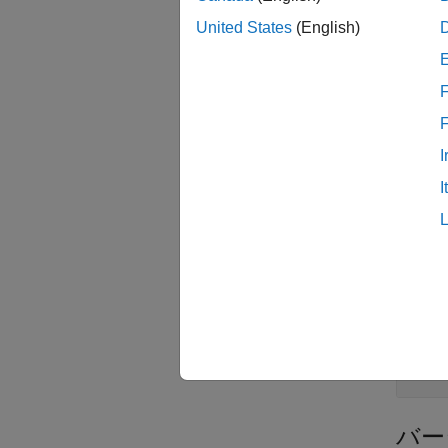
demote
United States
(English)
入力
F
すべて
I
j
I
s
例
すべて
バー