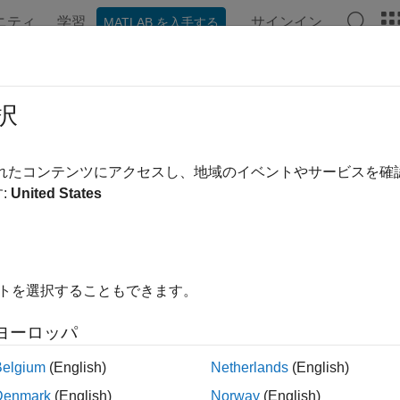
ニティ
学習
サインイン
MATLAB を入手する
ンテーション
例
関数
ブロック
アプリ
ビデオ
ote
択
:
slreq.Justification
されたコンテンツにアクセスし、地域のイベントやサービスを
間:
slreq
:
United States
を降格する
ージをすべて展開する
イトを選択することもできます。
ヨーロッパ
(jt)
Belgium
(English)
Netherlands
(English)
Denmark
(English)
Norway
(English)