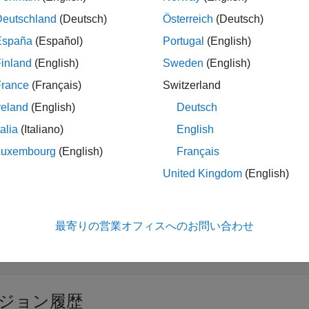
は、
オブジェクトの
を階層内の 
(
)
slreq.Justification
jt
jt
Deutschland
(Deutsch)
Österreich
(Deutsch)
España
(Español)
Portugal
(English)
引数
inland
(English)
Sweden
(English)
展開する
France
(Français)
Switzerland
reland
(English)
Deutsch
—
正当化オブジェクト
t
talia
(Italiano)
English
オブジェクト
lreq.Justification
Luxembourg
(English)
Français
United Kingdom
(English)
展開する
最寄りの営業オフィスへのお問い合わせ
正当化の降格
ジョン履歴