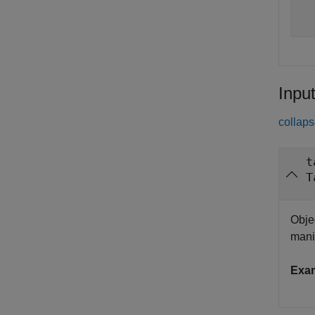
  
  
Inpu
collaps
t
T
Objec
mani
Exa