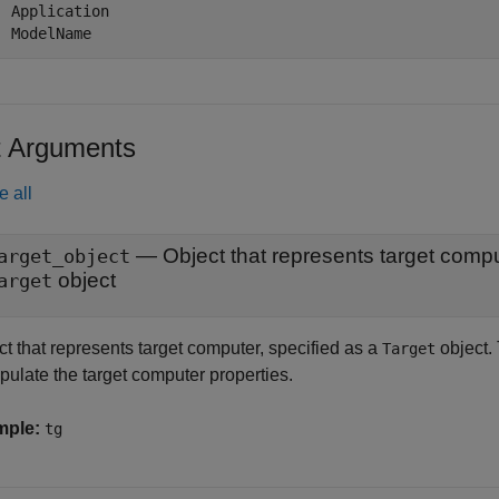
  Application

  ModelName
t Arguments
e all
—
Object that represents target comp
arget_object
object
arget
t that represents target computer, specified as a
object.
Target
pulate the target computer properties.
mple:
tg