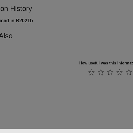
ion History
uced in R2021b
Also
How useful was this informa