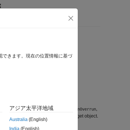
Answers
確認できます。現在の位置情報に基づ
アジア太平洋地域
 properties
,
,
AxesTimeSpan
AxesTimeSpanOverrun
truments that you have added to the target object.
Australia
(English)
India
(English)