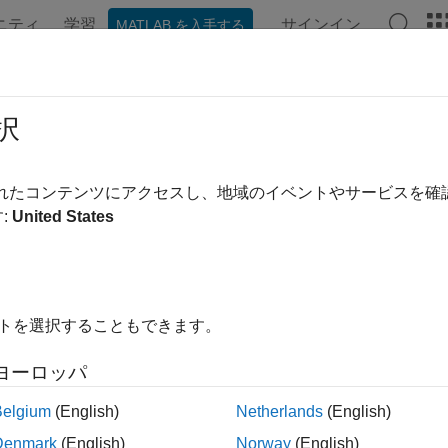
ニティ
学習
サインイン
MATLAB を入手する
ation
Examples
Functions
Blocks
Apps
Videos
llInstruments
択
ormation on instruments added to target object
されたコンテンツにアクセスし、地域のイベントやサービスを
R2021b
:
United States
e all in page
ax
Instruments(target_object)
イトを選択することもできます。
ription
ヨーロッパ
returns an Instrument array that has
Instruments(
)
target_object
, and
. The array provides information on all ins
ation
ModelName
Belgium
(English)
Netherlands
(English)
Denmark
(English)
Norway
(English)
le