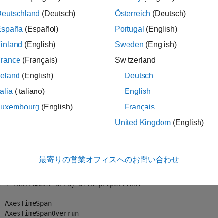
Deutschland
(Deutsch)
Österreich
(Deutsch)
ples
España
(Español)
Portugal
(English)
e all
inland
(English)
Sweden
(English)
France
(Français)
Switzerland
et All Instruments for Target Object
reland
(English)
Deutsch
talia
(Italiano)
English
ll instruments for target object
.
tg
Luxembourg
(English)
Français
United Kingdom
(English)
tAllInstruments(tg)
最寄りの営業オフィスへのお問い合わせ
 = 

3×1 Instrument array with properties:

  AxesTimeSpan

  AxesTimeSpanOverrun
