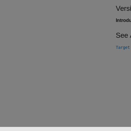
Vers
Introd
See 
Target