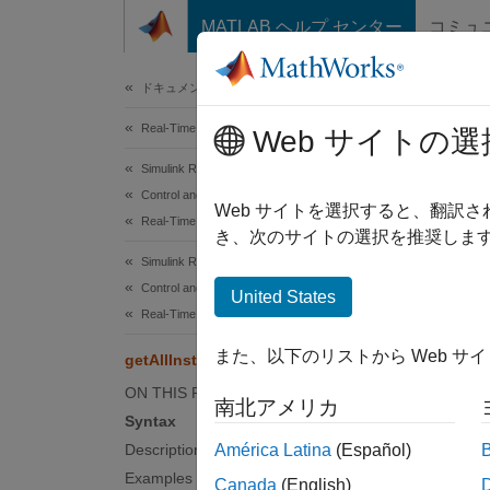
コンテンツへスキップ
MATLAB ヘルプ センター
コミュ
Document
ドキュメンテーションのホーム
Real-Time Simulation and Testing
getA
Web サイトの選
Simulink Real-Time
Control and Instrumentation
Get inf
Web サイトを選択すると、翻訳
Real-Time Application Instruments
Since 
き、次のサイトの選択を推奨します
collaps
Simulink Real-Time
Synt
Control and Instrumentation
United States
Real-Time Application Instrument Panel Apps
getAll
また、以下のリストから Web サ
getAllInstruments
Desc
ON THIS PAGE
南北アメリカ
getAll
Syntax
Applic
Description
América Latina
(Español)
Examples
Canada
(English)
examp