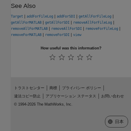
See Also
|
|
|
|
Target
addForFileLog
addForSDI
getAllForFileLog
|
|
|
getAllForMATLAB
getAllForSDI
removeAllForFileLog
|
|
|
removeAllForMATLAB
removeAllForSDI
removeForFileLog
|
|
removeForMATLAB
removeForSDI
view
How useful was this information?
トラストセンター
商標
プライバシー ポリシー
違法コピー防止
アプリケーション ステータス
お問い合わせ
© 1994-2026 The MathWorks, Inc.
Web サイ
日本