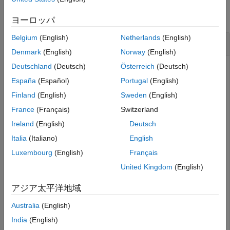
Examples
Input Arguments
collapse all
ヨーロッパ
Version History
Belgium
(English)
Netherlands
(English)
See Also
Add Instrument for MATLAB Data
Denmark
(English)
Norway
(English)
Deutschland
(Deutsch)
Österreich
(Deutsch)
When you add instruments to Target objects for data in
MATLAB, the signal data from the instruments is added to
España
(Español)
Portugal
(English)
the MATLAB workspace from the real-time application.
Finland
(English)
Sweden
(English)
France
(Français)
Switzerland
Create target object and connect to target computer.
Open model and configure model for target computer.
Ireland
(English)
Deutsch
Build model. Create instrument object and add signal
Italia
(Italiano)
English
from real-time application.
Luxembourg
(English)
Français
United Kingdom
(English)
objTarg = slrealtime;

connect(objTarg);

アジア太平洋地域
model = 
'slrt_ex_osc'
;

openExample(model);

Australia
(English)
modelSTF = getSTFName(objTarg);

set_param(model,
"SystemTargetFile"
,modelSTF);

India
(English)
slbuild(model);
