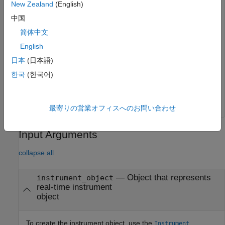
mldatxname = 
'slrt_ex_osc.mldatx'
;

New Zealand
(English)
objTargInst = slrealtime.Instrument(mldatxname);

中国
objTargInst.Name = 
'TargetInstrument'
;

addSignal(objTargInst,
'SigGen'
);
简体中文
English
Add an instrument to the
object for MATLAB
Target
日本
(日本語)
data.
한국
(한국어)
addForMATLAB(objTarg.Instruments,objTargInst);
最寄りの営業オフィスへのお問い合わせ
Input Arguments
collapse all
—
Object that represents
instrument_object
real-time instrument
object
To create the instrument object, use the
Instrument