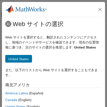
コンテンツへスキップ
MATLAB ヘルプ センター
オフキャンバス ナビゲーション メ
メインコンテンツ
Web サイトの選択
ドキュメンテーションのホーム
addForMATLAB
Real-Time Simulation and Testing
Web サイトを選択すると、翻訳されたコンテンツにアクセス
Add an instrument to a target object for MATLAB data
し、地域のイベントやサービスを確認できます。現在の位置情
Simulink Real-Time
Since R2026a
報に基づき、次のサイトの選択を推奨します:
United States
Control and Instrumentation
collapse all in page
Real-Time Signal Logging and Streaming
Syntax
United States
Simulink Real-Time
addForMATLAB(target_object.Instruments,instrument_object)
Control and Instrumentation
また、以下のリストから Web サイトを選択することもできま
Description
Real-Time Application Instruments
す。
addForMATLAB(
.Instruments,
)
target_object
instrument_object
addForMATLAB
南北アメリカ
®
adds an instrument to a
object for MATLAB
data.
Target
ON THIS PAGE
América Latina
(Español)
example
Syntax
Canada
(English)
Description
Examples
United States
(English)