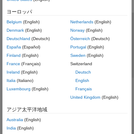
ヨーロッパ
Belgium
(English)
Netherlands
(English)
トラストセンター
商標
プライバシー ポリシー
Denmark
(English)
Norway
(English)
違法コピー防止
アプリケーション ステータス
お問い合わせ
Deutschland
(Deutsch)
Österreich
(Deutsch)
© 1994-2026 The MathWorks, Inc.
España
(Español)
Portugal
(English)
Finland
(English)
Sweden
(English)
Web サイ
日本
France
(Français)
Switzerland
Ireland
(English)
Deutsch
Italia
(Italiano)
English
Luxembourg
(English)
Français
United Kingdom
(English)
アジア太平洋地域
Australia
(English)
India
(English)