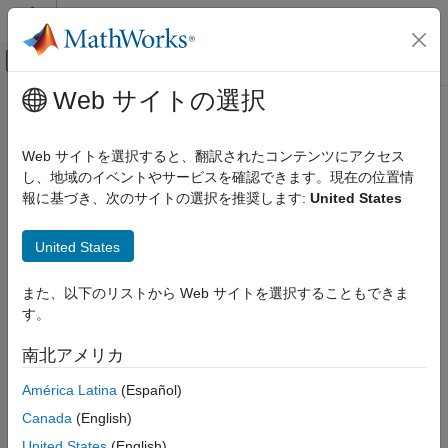
コンテンツへスキップ
MATLAB ヘルプ センター
オフキャンバス ナビゲーション メ
メインコンテンツ
Web サイトの選択
ドキュメンテーションのホーム
Real-Time Simulation and Testing
Web サイトを選択すると、翻訳されたコンテンツにアクセス
カテゴリ
し、地域のイベントやサービスを確認できます。現在の位置情
How useful was this information?
報に基づき、次のサイトの選択を推奨します:
United States
Simulink Desktop Real-Time
Get Started with Simulink Desktop Real-
Time
United States
Model Preparation for Real-Time
Simulation
また、以下のリストから Web サイトを選択することもできま
Real-Time Simulation
す。
Parameter Tuning
南北アメリカ
Signal Logging
Troubleshooting in Simulink Desktop
América Latina
(Español)
Real-Time
Canada
(English)
Simulink Real-Time
United States
(English)