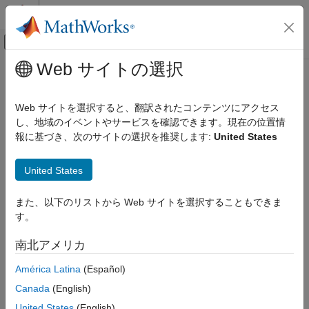
コンテンツへスキップ
MATLAB ヘルプ センター
オフキャンバス ナビゲーション メ
メインコンテンツ
Web サイトの選択
ドキュメンテーションのホーム
検証、妥当性確認、テスト
Web サイトを選択すると、翻訳されたコンテンツにアクセス
し、地域のイベントやサービスを確認できます。現在の位置情
報に基づき、次のサイトの選択を推奨します:
United States
この情報は役に立ちましたか？
United States
また、以下のリストから Web サイトを選択することもできま
す。
南北アメリカ
América Latina
(Español)
Canada
(English)
United States
(English)