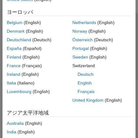
ヨーロッパ
Belgium
(English)
Netherlands
(English)
トラストセンター
商標
プライバシー ポリシー
Denmark
(English)
Norway
(English)
違法コピー防止
アプリケーション ステータス
お問い合わせ
Deutschland
(Deutsch)
Österreich
(Deutsch)
© 1994-2026 The MathWorks, Inc.
España
(Español)
Portugal
(English)
Finland
(English)
Sweden
(English)
Web サイ
日本
France
(Français)
Switzerland
Ireland
(English)
Deutsch
Italia
(Italiano)
English
Luxembourg
(English)
Français
United Kingdom
(English)
アジア太平洋地域
Australia
(English)
India
(English)