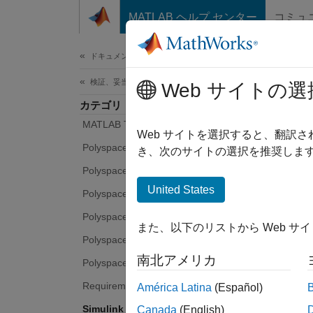
コンテンツへスキップ
MATLAB ヘルプ センター
コミュ
ドキュメ
ドキュメンテーションのホーム
検証、妥当性確認、テスト
Web サイトの選
カテゴリ
MATLAB Test
Web サイトを選択すると、翻訳
Polyspace Access
き、次のサイトの選択を推奨します
Polyspace as You Code
United States
Polyspace Bug Finder
Polyspace Code Prover
また、以下のリストから Web サ
Polyspace Copilot
南北アメリカ
Polyspace Test
Requirements Toolbox
América Latina
(Español)
Simulink Check
Canada
(English)