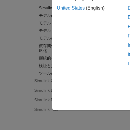
Simulink Check 入門
United States
(English)
モデルの準拠性のチェック
モデル チェックのカスタマイズ
F
モデルとテスト メトリクスの収集
モデルのリファクタリング
I
依存関係の分析によるモデルの簡
略化
I
継続的インテグレーション
検証と妥当性確認
ツールの検定と認定
Simulink Coverage
Simulink Design Verifier
Simulink Fault Analyzer
Simulink Test