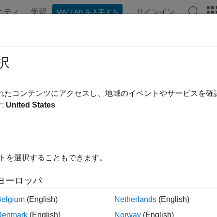
ニティ
学習
サインイン
MATLAB を入手する
ンテーション
例
関数
アプリ
ビデオ
MATLAB Ans
択
されたコンテンツにアクセスし、地域のイベントやサービスを
この情報は役に立ちました
:
United States
イトを選択することもできます。
ヨーロッパ
Belgium
(English)
Netherlands
(English)
Denmark
(English)
Norway
(English)