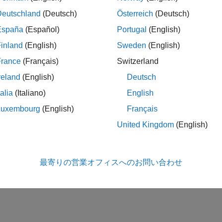
Deutschland
(Deutsch)
Österreich
(Deutsch)
España
(Español)
Portugal
(English)
inland
(English)
Sweden
(English)
France
(Français)
Switzerland
reland
(English)
Deutsch
talia
(Italiano)
English
Luxembourg
(English)
Français
United Kingdom
(English)
最寄りの営業オフィスへのお問い合わせ