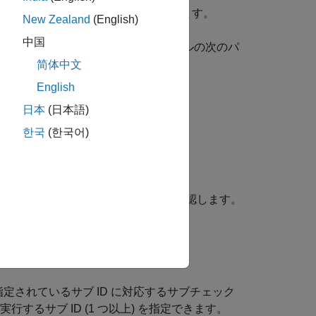
ー設定が正しいかどうかをチェックします。
New Zealand
(English)
中国
 (1-D、2-D、および n-D) テーブルの次のパ
简体中文
English
日本
(日本語)
한국
(한국어)
、値が推奨事項に準拠しているかを確認します。
指定されているサブ ID に対応するサブチェック
行するサブ ID (1 つ以上) を指定できます。