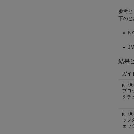
参考と
下のと
N
J
結果
ガイド
jc_06
ブロ
をチ
jc_0
ック
ェッ