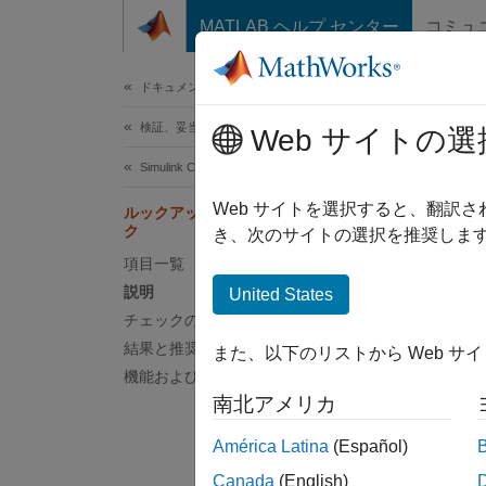
コンテンツへスキップ
MATLAB ヘルプ センター
コミュ
ドキュメ
ドキュメンテーションのホーム
検証、妥当性確認、テスト
ル
Web サイトの選
Simulink Check
チェック
Web サイトを選択すると、翻訳
ルックアップ テーブルの使用をチェッ
ク
き、次のサイトの選択を推奨します
ガイド
項目一覧
説明
United States
MA
チェックのパラメーター化
結果と推奨アクション
また、以下のリストから Web サ
JM
機能および制限事項
南北アメリカ
JM
América Latina
(Español)
説明
Canada
(English)