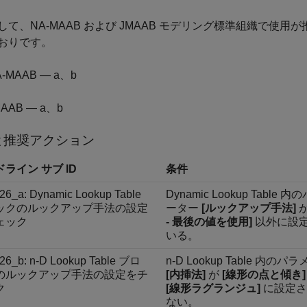
して、NA-MAAB および JMAAB モデリング標準組織で使用が推
おりです。
A-MAAB — a、b
MAAB — a、b
と推奨アクション
ライン サブ ID
条件
26_a: Dynamic Lookup Table
Dynamic Lookup Table 
ックのルックアップ手法の設定
ーター
[ルックアップ手法]
ェック
- 最後の値を使用]
以外に設
いる。
626_b: n-D Lookup Table ブロ
n-D Lookup Table 内の
のルックアップ手法の設定をチ
[内挿法]
が
[線形の点と傾き]
ク
[線形ラグランジュ]
に設定さ
ない。