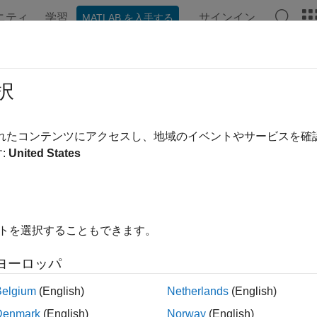
ニティ
学習
サインイン
MATLAB を入手する
ンテーション
例
関数
アプリ
ビデオ
MATLAB Ans
ックアップ テーブルの使用をチェッ
択
 ID
:
mathworks.jmaab.jc_0626
されたコンテンツにアクセスし、地域のイベントやサービスを
:
United States
ライン
: jc_0626: Lookup Table 系ブロックの使用方法
B v6.0
イトを選択することもできます。
AAB v5.1
ヨーロッパ
AAB v6.0
Belgium
(English)
Netherlands
(English)
Denmark
(English)
Norway
(English)