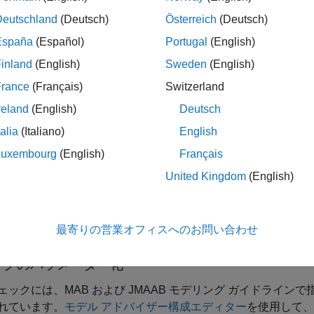
ない結果を防ぐために、ルックアップ テーブルのパラメータ
Deutschland
(Deutsch)
Österreich
(Deutsch)
España
(Español)
Portugal
(English)
する推奨事項に準拠していることを確認するために、n-D Lookup
ターをチェックします。
inland
(English)
Sweden
(English)
France
(Français)
Switzerland
terpMethod
reland
(English)
Deutsch
trapMethod
talia
(Italiano)
English
Luxembourg
(English)
Français
eLastTableValue
United Kingdom
(English)
ic Lookup Table のパラメーター
[LookUpMeth]
をチェックし
®
最寄りの営業オフィスへのお問い合わせ
ェックには
Simulink
Check™
ライセンスが必要です。
ックのパラメーター化
ェックには、MAB および JMAAB モデリング ガイドラインで
れています。
モデル アドバイザー構成エディター
を使用して、実