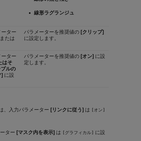
線形ラグランジュ
パラメーター
パラメーターを推奨値の
[クリップ]
または
に設定します。
パラメーター
パラメーターを推奨値の
[オン]
に設
たはそ
定します。
ーブルの
]
に設
は、入力パラメーター
[リンクに従う]
は
[オン]
メーター
[マスク内を表示]
は
に設
[グラフィカル]