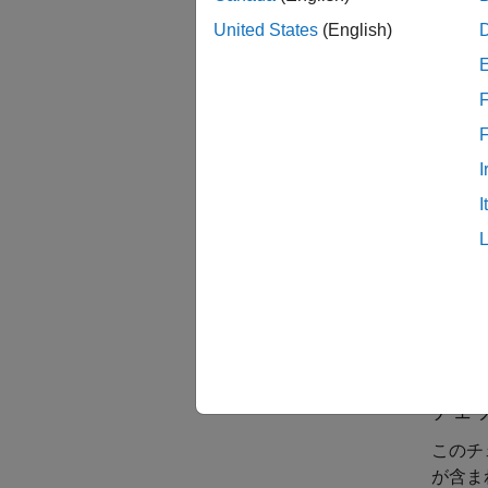
予期し
United States
(English)
値が対応
ラメー
F
In
I
Ex
I
Us
Dynam
このチ
チェ
このチ
が含ま