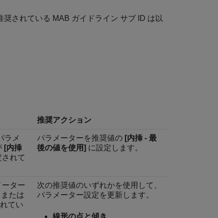
奨されている MAB ガイドライン サブ ID は以
推奨アクション
内のパラメ
パラメーターを推奨値の
[内挿 - 最
が
[内挿
後の値を使用]
に設定します。
定されて
パラメーター
次の推奨値のいずれかを使用して、
または
パラメーター設定を更新します。
れてい
線形の点と傾き