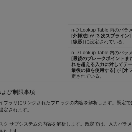
n-D Lookup Table 内の
[外挿法]
が
[3 次スプライン]
[線形]
に設定されている。
n-D Lookup Table 内の
[最後のブレークポイントま
れを超える入力に対してテ
最後の値を使用する]
が
[オフ
定されている。
および制限事項
イブラリにリンクされたブロックの内容を解析します。既定で
設定されます。
スク サブシステムの内容を解析します。既定では、入力パラ
されます。