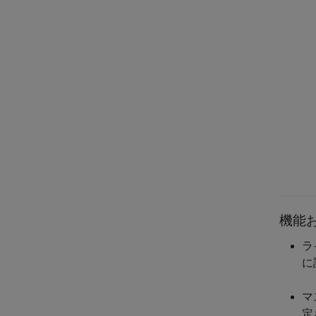
機能
ラ
に
マ
定